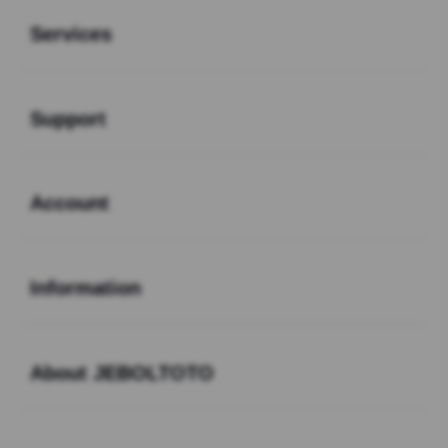
Buka
Services
Buka
Support
Buka
Account
Buka
Information
Buka
About JEBOLTOTO