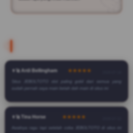
ULASAN TERBARU KOMUNITAS
JEBOLTOTO
Ardi Bellingham
★★★★★
2026-07-18
Situs JEBOLTOTO slot paling gokil dari semua yang
sudah pernah saya main betah dah main di situs ini
Tina Horse
★★★★★
2026-07-12
Awalnya ragu tapi setelah coba JEBOLTOTO di situs ini