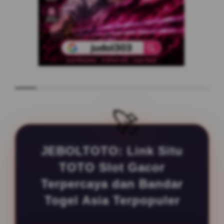
JEBOLTOTO: Link Situ
TOTO Slot Gacor
Terpercaya dan Bandar
Togel Asia Terpopuler