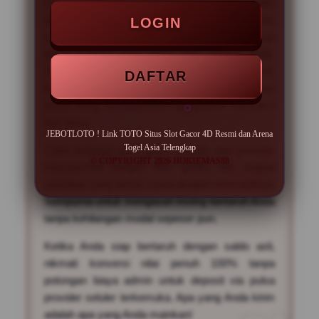
SLOT DEMO hadir sebagai solusi cerdas satu
atap untuk Anda! Kami menyediakan akses gratis
LOGIN
ke ribuan simulator mesin slot online terlengkap
untuk menguji pola, ritme, dan strategi Anda.
Tidak hanya sebagai tempat latihan, platform
DAFTAR
kami juga terintegrasi dengan gerbang taruhan
resmi yang menawarkan kemudahan transaksi
luar biasa.
JEBOTLOTO ! Link TOTO Situs Slot Gacor 4D Resmi dan Arena
Togel Asia Telengkap
Coba berbagai judul game populer dari provider
© COPYRIGHT 2026 HOKIEMAS88
internasional dengan fitur, grafik, dan tingkat
volatilitas yang persis sama dengan versi aslinya.
Sempurna untuk mengasah insting bertaruh Anda
tanpa kehilangan modal sepeser pun.
Ketika Anda siap bertaruh dengan saldo asli,
nikmati konversi nilai penuh 100% tanpa
potongan biaya admin untuk deposit via pulsa
provider seluler terkemuka. Apa yang Anda kirim
adalah apa yang Anda mainkan!