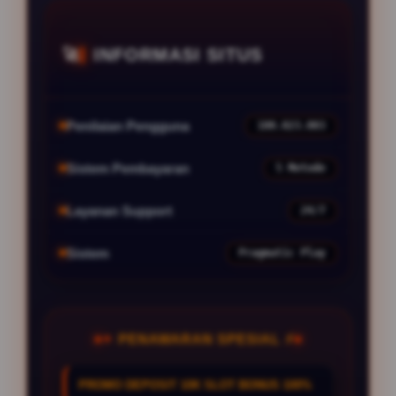
INFORMASI SITUS
Penilaian Pengguna
100.023.003
Sistem Pembayaran
5 Metode
Layanan Support
24/7
Sistem
Pragmatic Play
PENAWARAN SPESIAL
PROMO DEPOSIT 10K SLOT BONUS 100%