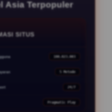
l Asia Terpopuler
MASI SITUS
ngguna
100.023.003
ayaran
5 Metode
ort
24/7
Pragmatic Play