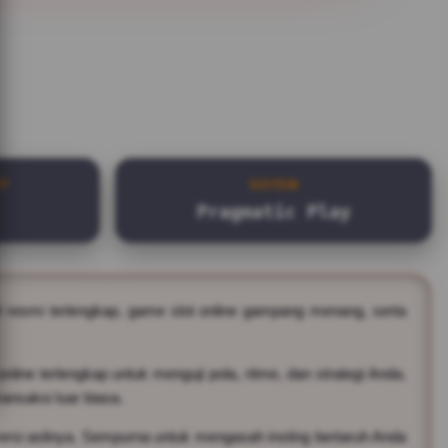
a dan Bandar Togel Asia
T
SISTEM
Pragmatic Play
l resmi terlengkap, game slot online gampang menang, serta
ine terlengkap untuk menguji pola, ritme, dan strategi Anda.
ansaksi luar biasa.
n versi aslinya. Sempurna untuk mengasah insting bertaruh Anda