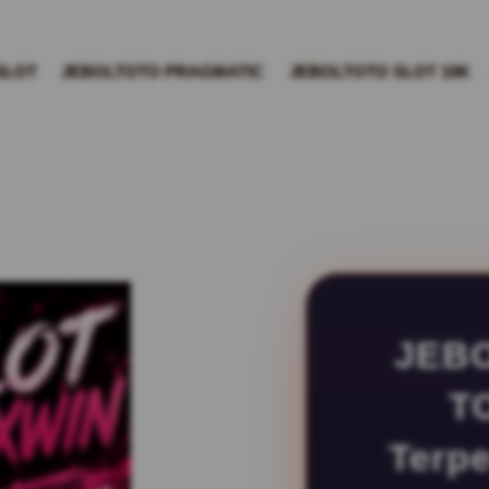
SLOT
JEBOLTOTO PRAGMATIC
JEBOLTOTO SLOT 10K
JEBO
T
Terp