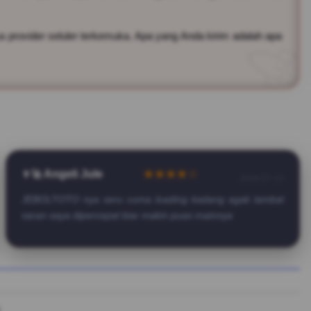
sa provider seluler terkemuka. Apa yang Anda kirim adalah apa
Angeli Jule
★★★★☆
2026-07-14
JEBOLTOTO nya seru cuma loading kadang agak lambat
saran saya dipercepat biar makin puas mainnya