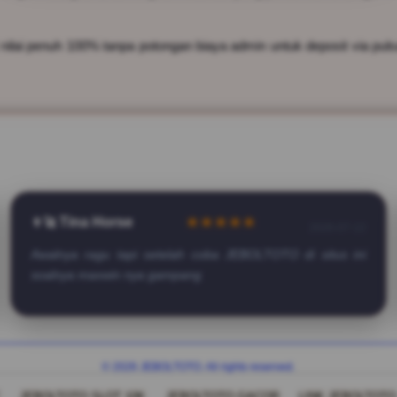
i nilai penuh 100% tanpa potongan biaya admin untuk deposit via pul
JEBOLTOTO
Tina Horse
★★★★★
2026-07-12
Awalnya ragu tapi setelah coba JEBOLTOTO di situs ini
soalnya maxwin nya gampang
© 2026 JEBOLTOTO. All rights reserved.
C
JEBOLTOTO SLOT 10K
JEBOLTOTO GACOR
LINK JEBOLTOTO