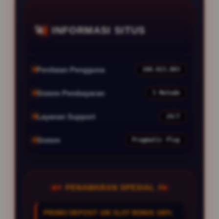
INFORMASI SITUS
Penilaian Pengguna
100.023.003
Sistem Pembayaran
5 Metode
Layanan Support
24/7
Sistem
Pragmatic Play
PENAWARAN SPESIAL
PROMO DEPOSIT 10K SLOT BONUS 100%