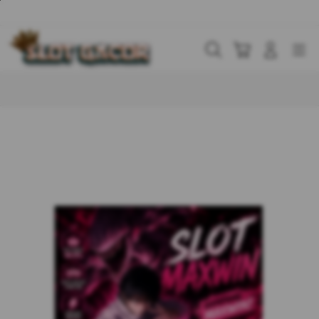
Skip
to
content
Cari
Troli
Login
Navigation
Buka Info Lebih Lanjut