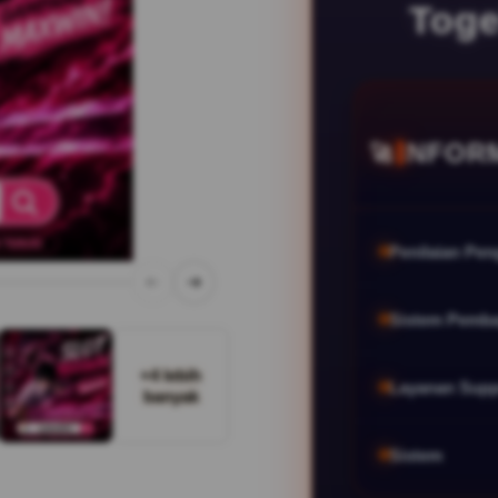
Toge
INFOR
Penilaian Pe
Sebelumnya
Berikutnya
Sistem Pemb
+4 lebih
Layanan Supp
banyak
Sistem