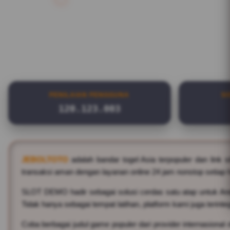
Layer Popup Close
JEBOLTOTO: Link Situ T
PENILAIAN PENGGUNA
S
120.123.003
JEBOLTOTO
adalah bandar togel Asia terpopuler dan link
transaksi aman dengan layanan online 24 jam nonstop setiap h
SLOT DEMO hadir sebagai solusi cerdas satu atap untuk Anda!
Tidak hanya sebagai tempat latihan, platform kami juga teri
Coba berbagai judul game populer dari provider internasional 