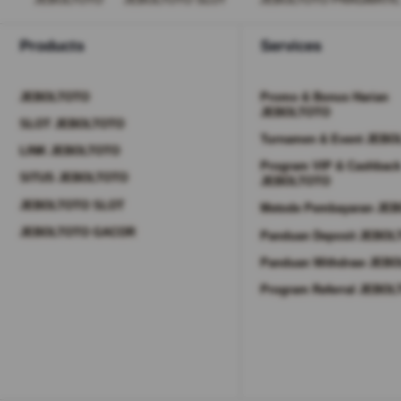
Footer Navigation
Products
Services
JEBOLTOTO
Promo & Bonus Harian
JEBOLTOTO
SLOT JEBOLTOTO
Turnamen & Event JEB
LINK JEBOLTOTO
Program VIP & Cashbac
SITUS JEBOLTOTO
JEBOLTOTO
JEBOLTOTO SLOT
Metode Pembayaran JE
JEBOLTOTO GACOR
Panduan Deposit JEBO
Panduan Withdraw JEB
Program Referral JEBO