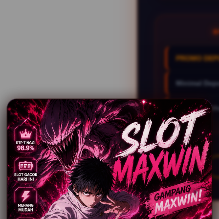
PROMO DEPO
Minimal Depo
Minimal Wit