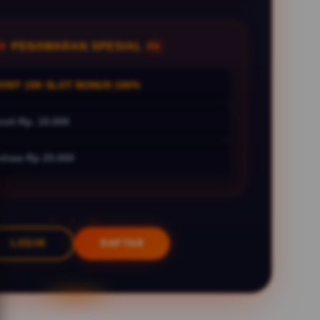
PENAWARAN SPESIAL
SIT 10K SLOT BONUS 100%
sit Rp. 10.000
hdraw Rp 25.000
LOGIN
DAFTAR