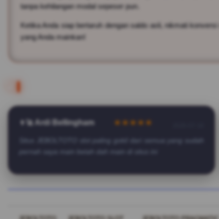
tanpa kehilangan modal sepeser pun.
Ketika Anda siap bertaruh dengan saldo asli, nikmati konvers
yang Anda mainkan!
ULASAN TERBARU KOMUNITAS 
Ardi Bellingham
★★★★★
2026-07-18
Situs JEBOLTOTO slot paling gokil dari semua yang sudah
pernah saya main betah dah main di situs ini
JEBOLTOTO
JEBOLTOTO SLOT
JEBOLTOTO PRAGMATI