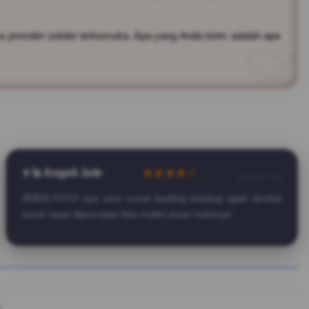
sa provider seluler terkemuka. Apa yang Anda kirim adalah apa
Angeli Jule
★★★★☆
2026-07-14
JEBOLTOTO nya seru cuma loading kadang agak lambat
saran saya dipercepat biar makin puas mainnya