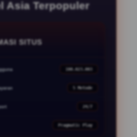
l Asia Terpopuler
MASI SITUS
ngguna
100.023.003
ayaran
5 Metode
ort
24/7
Pragmatic Play