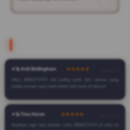
ULASAN TERBARU KOMUNITAS
JEBOLTOTO
Ardi Bellingham
★★★★★
2026-07-18
Situs JEBOLTOTO slot paling gokil dari semua yang
sudah pernah saya main betah dah main di situs ini
Tina Horse
★★★★★
2026-07-12
Awalnya ragu tapi setelah coba JEBOLTOTO di situs ini