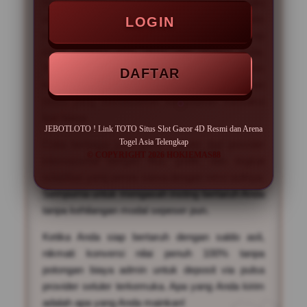
SLOT DEMO hadir sebagai solusi cerdas satu
atap untuk Anda! Kami menyediakan akses gratis
LOGIN
ke ribuan simulator mesin slot online terlengkap
untuk menguji pola, ritme, dan strategi Anda.
Tidak hanya sebagai tempat latihan, platform
DAFTAR
kami juga terintegrasi dengan gerbang taruhan
resmi yang menawarkan kemudahan transaksi
luar biasa.
JEBOTLOTO ! Link TOTO Situs Slot Gacor 4D Resmi dan Arena
Togel Asia Telengkap
Coba berbagai judul game populer dari provider
© COPYRIGHT 2026 HOKIEMAS88
internasional dengan fitur, grafik, dan tingkat
volatilitas yang persis sama dengan versi aslinya.
Sempurna untuk mengasah insting bertaruh Anda
tanpa kehilangan modal sepeser pun.
Ketika Anda siap bertaruh dengan saldo asli,
nikmati konversi nilai penuh 100% tanpa
potongan biaya admin untuk deposit via pulsa
provider seluler terkemuka. Apa yang Anda kirim
adalah apa yang Anda mainkan!