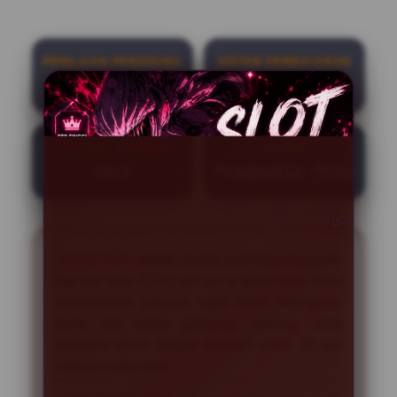
PENILAIAN PENGGUNA
SISTEM PEMBAYARAN
120.123.003
5 Metode
LAYANAN SUPPORT
SISTEM
24/7
Pragmatic Play
JEBOLTOTO
adalah bandar togel Asia terpopuler
dan link situs TOTO slot gacor terpercaya. Kami
menyediakan pasaran togel resmi terlengkap,
game slot online gampang menang, serta
transaksi aman dengan layanan online 24 jam
nonstop setiap hari!