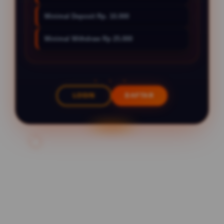
Minimal Deposit Rp. 10.000
Minimal Withdraw Rp 25.000
LOGIN
DAFTAR
Layer Popup Close
JEBOLTOTO: Link Situ
TOTO Slot Gacor Terpercaya
dan Bandar Togel Asia
Terpopuler