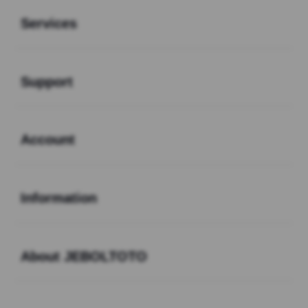
Buka
Services
Buka
Support
Buka
Account
Buka
Information
Buka
About JEBOLTOTO