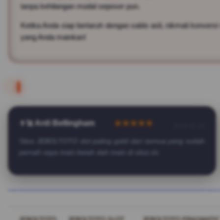
tanpa kehilangan modal sepeser pun.
Ketika Anda siap bertaruh dengan saldo asli, nikmati konvers
yang Anda mainkan!
ULASAN TERBARU KOMUNITAS 
Ardi Bellingham
★★★★★
2026-07-18
Situs JEBOLTOTO slot paling gokil dari semua yang sudah
pernah saya main betah dah main di situs ini
JEBOLTOTO
JEBOLTOTO SLOT
JEBOLTOTO PRAGMATI