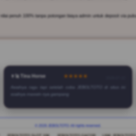
i nilai penuh 100% tanpa potongan biaya admin untuk deposit via pul
JEBOLTOTO
Tina Horse
★★★★★
2026-07-12
Awalnya ragu tapi setelah coba JEBOLTOTO di situs ini
soalnya maxwin nya gampang
© 2026 JEBOLTOTO. All rights reserved.
C
JEBOLTOTO SLOT 10K
JEBOLTOTO GACOR
LINK JEBOLTOTO