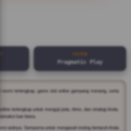
a dan Bandar Togel Asia
T
SISTEM
Pragmatic Play
l resmi terlengkap, game slot online gampang menang, serta
ine terlengkap untuk menguji pola, ritme, dan strategi Anda.
ansaksi luar biasa.
n versi aslinya. Sempurna untuk mengasah insting bertaruh Anda