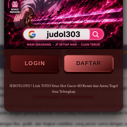
OTO Slot Gacor Terpercay
Terpopuler
ISTEM PEMBAYARAN
LAYANAN SUPPOR
5 Metode
24/7
LOGIN
DAFTAR
JEBOTLOTO ! Link TOTO Situs Slot Gacor 4D Resmi dan Arena Togel
 situs TOTO slot gacor terpercaya. Kami menyediakan pasaran toge
Asia Telengkap
ari!
© COPYRIGHT 2026 HOKIEMAS88
 Kami menyediakan akses gratis ke ribuan simulator mesin slot onl
ntegrasi dengan gerbang taruhan resmi yang menawarkan kemudahan tr
dengan fitur, grafik, dan tingkat volatilitas yang persis sama denga