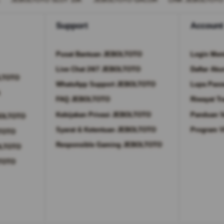
Support
Account
Pusat Bantuan JEBOLTOTO
Login Me
Live Chat 24/7 JEBOLTOTO
Daftar Ak
OLTOTO
WhatsApp Support JEBOLTOTO
Lupa Pas
k
FAQ JEBOLTOTO
Riwayat T
Kebijakan Privasi JEBOLTOTO
Panduan V
BOLTOTO
Syarat & Ketentuan JEBOLTOTO
Program 
LTOTO
Responsible Gaming JEBOLTOTO
OLTOTO
LTOTO