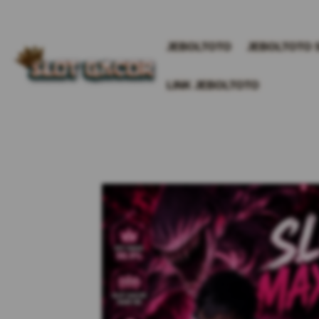
Skip
to
content
JEBOLTOTO
JEBOLTOTO 
LINK JEBOLTOTO
Buka Info Lebih Lanjut