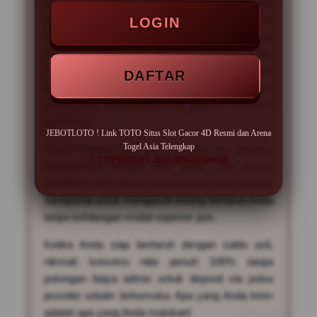
SLOT DEMO hadir sebagai solusi cerdas satu
atap untuk Anda! Kami menyediakan akses gratis
LOGIN
ke ribuan simulator mesin slot online terlengkap
untuk menguji pola, ritme, dan strategi Anda.
Tidak hanya sebagai tempat latihan, platform
DAFTAR
kami juga terintegrasi dengan gerbang taruhan
resmi yang menawarkan kemudahan transaksi
luar biasa.
JEBOTLOTO ! Link TOTO Situs Slot Gacor 4D Resmi dan Arena
Togel Asia Telengkap
Coba berbagai judul game populer dari provider
© COPYRIGHT 2026 HOKIEMAS88
internasional dengan fitur, grafik, dan tingkat
volatilitas yang persis sama dengan versi aslinya.
Sempurna untuk mengasah insting bertaruh Anda
tanpa kehilangan modal sepeser pun.
Ketika Anda siap bertaruh dengan saldo asli,
nikmati konversi nilai penuh 100% tanpa
potongan biaya admin untuk deposit via pulsa
provider seluler terkemuka. Apa yang Anda kirim
adalah apa yang Anda mainkan!