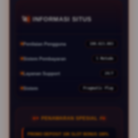
INFORMASI SITUS
Penilaian Pengguna
100.023.003
Sistem Pembayaran
5 Metode
Layanan Support
24/7
Sistem
Pragmatic Play
PENAWARAN SPESIAL
PROMO DEPOSIT 10K SLOT BONUS 100%