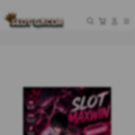
Skip
to
content
Cari
Troli
Login
Navigation
Buka Info Lebih Lanjut