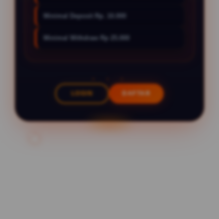
Minimal Deposit Rp. 10.000
Minimal Withdraw Rp 25.000
LOGIN
DAFTAR
Layer Popup Close
JEBOLTOTO: Link Situ
TOTO Slot Gacor Terpercaya
dan Bandar Togel Asia
Terpopuler