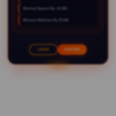
Minimal Deposit Rp. 10.000
Minimal Withdraw Rp 25.000
LOGIN
DAFTAR
Layer Popup Close
JEBOLTOTO: Link Situ
TOTO Slot Gacor Terpercaya
dan Bandar Togel Asia
Terpopuler