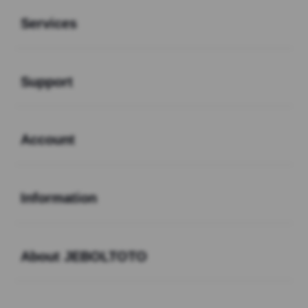
Buka
Services
Buka
Support
Buka
Account
Buka
Information
Buka
About JEBOLTOTO