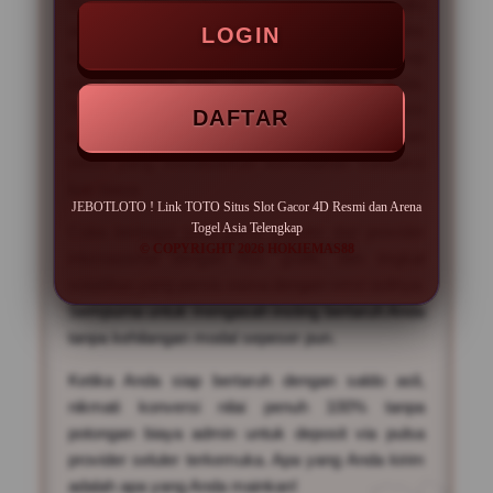
SLOT DEMO hadir sebagai solusi cerdas satu
atap untuk Anda! Kami menyediakan akses gratis
LOGIN
ke ribuan simulator mesin slot online terlengkap
untuk menguji pola, ritme, dan strategi Anda.
Tidak hanya sebagai tempat latihan, platform
DAFTAR
kami juga terintegrasi dengan gerbang taruhan
resmi yang menawarkan kemudahan transaksi
luar biasa.
JEBOTLOTO ! Link TOTO Situs Slot Gacor 4D Resmi dan Arena
Togel Asia Telengkap
Coba berbagai judul game populer dari provider
© COPYRIGHT 2026 HOKIEMAS88
internasional dengan fitur, grafik, dan tingkat
volatilitas yang persis sama dengan versi aslinya.
Sempurna untuk mengasah insting bertaruh Anda
tanpa kehilangan modal sepeser pun.
Ketika Anda siap bertaruh dengan saldo asli,
nikmati konversi nilai penuh 100% tanpa
potongan biaya admin untuk deposit via pulsa
provider seluler terkemuka. Apa yang Anda kirim
adalah apa yang Anda mainkan!