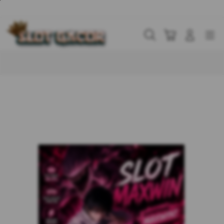
Skip
to
content
Cari
Troli
Login
Navigation
Buka Info Lebih Lanjut