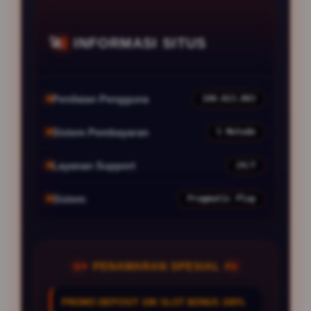
INFORMASI SITUS
Penilaian Pengguna
100.023.003
Sistem Pembayaran
5 Metode
Layanan Support
24/7
Sistem
Pragmatic Play
PENAWARAN SPESIAL
PROMO DEPOSIT 10K SLOT BONUS 100%