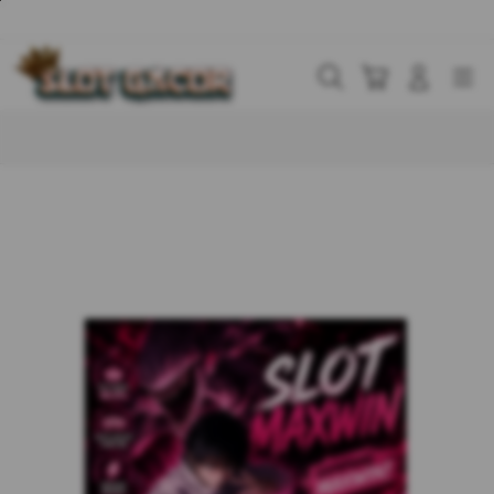
Skip
to
content
Cari
Troli
Login
Navigation
Buka Info Lebih Lanjut