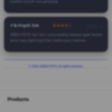
soalnya maxwin nya gampang
Angeli Jule
★★★★☆
2026-07-14
JEBOLTOTO nya seru cuma loading kadang agak lambat
saran saya dipercepat biar makin puas mainnya
© 2026 JEBOLTOTO. All rights reserved.
Buka
Footer Navigation
Products