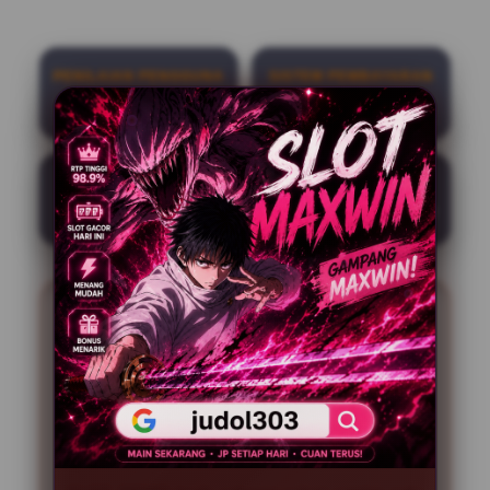
PENILAIAN PENGGUNA
SISTEM PEMBAYARAN
120.123.003
5 Metode
LAYANAN SUPPORT
SISTEM
24/7
Pragmatic Play
JEBOLTOTO
adalah bandar togel Asia terpopuler
dan link situs TOTO slot gacor terpercaya. Kami
menyediakan pasaran togel resmi terlengkap,
game slot online gampang menang, serta
transaksi aman dengan layanan online 24 jam
nonstop setiap hari!