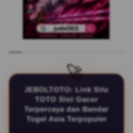
JEBOLTOTO: Link Situ
TOTO Slot Gacor
Terpercaya dan Bandar
Togel Asia Terpopuler