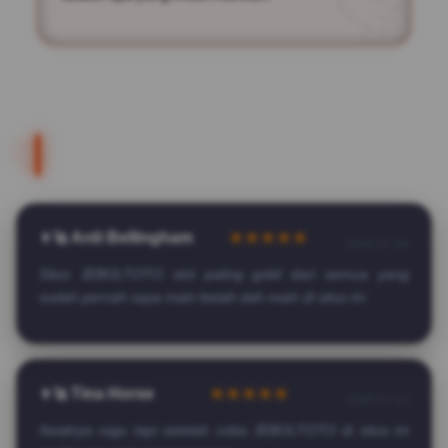
ULASAN TERBARU KOMUNITAS
JEBOLTOTO
Ardi Bellingham
★★★★★
2026-07-18
Situs JEBOLTOTO slot paling gokil dari semua yang
sudah pernah saya main betah dah main di situs ini
Tina Horse
★★★★★
2026-07-12
Awalnya ragu tapi setelah coba JEBOLTOTO di situs ini