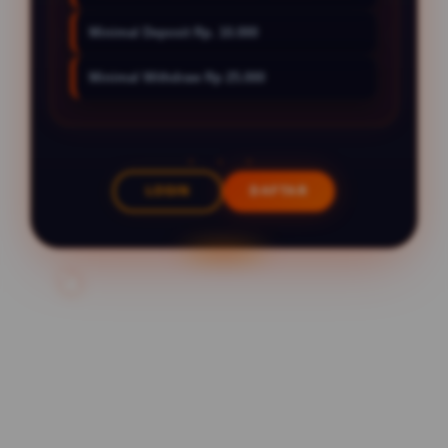
Minimal Deposit Rp. 10.000
Minimal Withdraw Rp 25.000
LOGIN
DAFTAR
Layer Popup Close
JEBOLTOTO: Link Situ
TOTO Slot Gacor Terpercaya
dan Bandar Togel Asia
Terpopuler