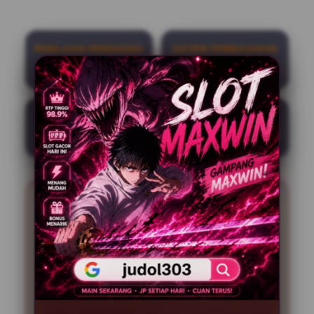
PENILAIAN PENGGUNA
SISTEM PEMBAYARAN
120.123.003
5 Metode
LAYANAN SUPPORT
SISTEM
24/7
Pragmatic Play
JEBOLTOTO
adalah bandar togel Asia terpopuler
dan link situs TOTO slot gacor terpercaya. Kami
menyediakan pasaran togel resmi terlengkap,
game slot online gampang menang, serta
transaksi aman dengan layanan online 24 jam
nonstop setiap hari!