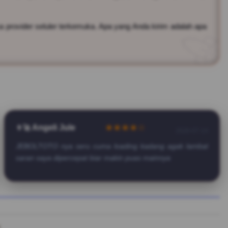
sa provider seluler terkemuka. Apa yang Anda kirim adalah apa
Angeli Jule
★★★★☆
2026-07-14
JEBOLTOTO nya seru cuma loading kadang agak lambat
saran saya dipercepat biar makin puas mainnya