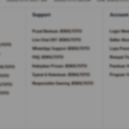
Support
Account
Pusat Bantuan JEBOLTOTO
Login Me
Live Chat 24/7 JEBOLTOTO
Daftar Ak
OLTOTO
WhatsApp Support JEBOLTOTO
Lupa Pas
k
FAQ JEBOLTOTO
Riwayat T
Kebijakan Privasi JEBOLTOTO
Panduan V
BOLTOTO
Syarat & Ketentuan JEBOLTOTO
Program 
LTOTO
Responsible Gaming JEBOLTOTO
OLTOTO
LTOTO