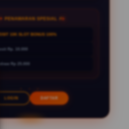
PENAWARAN SPESIAL
SIT 10K SLOT BONUS 100%
sit Rp. 10.000
hdraw Rp 25.000
LOGIN
DAFTAR