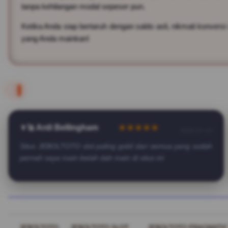
tanpa kehilangan modal sepeser pun.
Ketika Anda siap bertaruh dengan saldo asli, nikmati konvers
yang Anda mainkan!
ULASAN TERBARU KOMUNITAS 
Ardi Bellingham
★★★★★
2026-07-18
Situs JEBOLTOTO slot paling gokil dari semua yang sudah
pernah saya main betah dah main di situs ini
JEBOLTOTO
JEBOLTOTO SLOT
JEBOLTOTO PRAGMATI