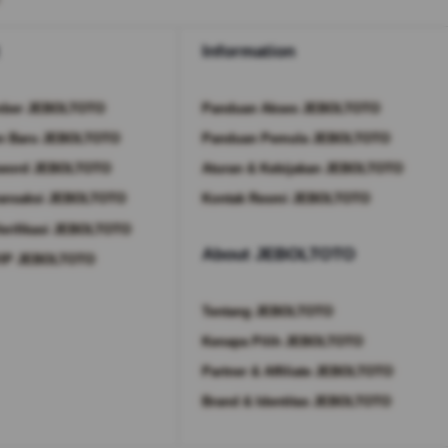
Information
mber JEBOLTOTO
Panduan Akses JEBOLTOTO
un Baru JEBOLTOTO
Panduan Pemula JEBOLTOTO
sword JEBOLTOTO
Aturan & Kebijakan JEBOLTOTO
ransaksi JEBOLTOTO
Kontak Resmi JEBOLTOTO
erifikasi JEBOLTOTO
About JEBOLTOTO
VIP JEBOLTOTO
Tentang JEBOLTOTO
Kenapa Pilih JEBOLTOTO
Partner & Affiliate JEBOLTOTO
Brand & Identitas JEBOLTOTO