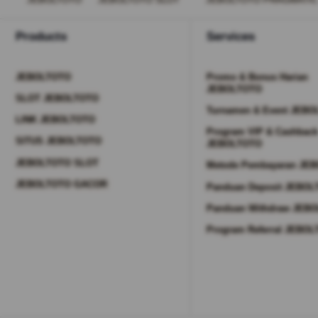
Footer Navigation
Products
Services
JEBOLTOTO
Promo & Bonus Harian
JEBOLTOTO
SLOT JEBOLTOTO
Turnamen & Event JEB
LINK JEBOLTOTO
Program VIP & Cashbac
SITUS JEBOLTOTO
JEBOLTOTO
JEBOLTOTO SLOT
Metode Pembayaran JE
JEBOLTOTO GACOR
Panduan Deposit JEBO
Panduan Withdraw JEB
Program Referral JEBO