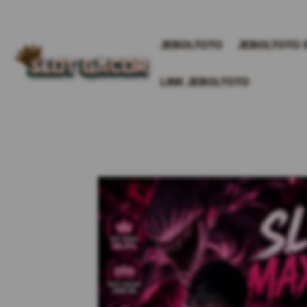
Skip
to
content
JEBOLTOTO
JEBOLTOTO 
LINK JEBOLTOTO
Buka Info Lebih Lanjut