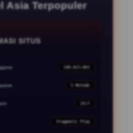
l Asia Terpopuler
MASI SITUS
ngguna
100.023.003
ayaran
5 Metode
ort
24/7
Pragmatic Play