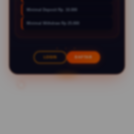
Minimal Deposit Rp. 10.000
Minimal Withdraw Rp 25.000
LOGIN
DAFTAR
Layer Popup Close
JEBOLTOTO: Link Situ
TOTO Slot Gacor Terpercaya
dan Bandar Togel Asia
Terpopuler