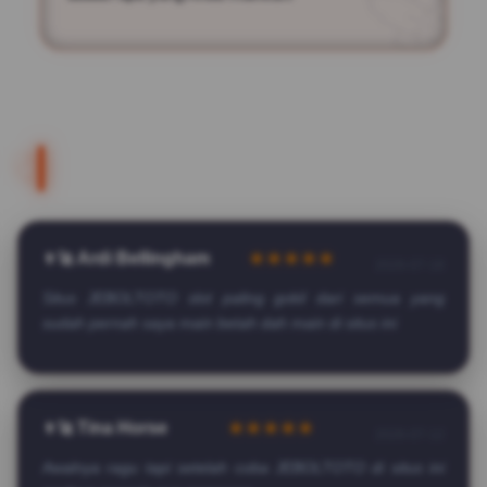
ULASAN TERBARU KOMUNITAS
JEBOLTOTO
Ardi Bellingham
★★★★★
2026-07-18
Situs JEBOLTOTO slot paling gokil dari semua yang
sudah pernah saya main betah dah main di situs ini
Tina Horse
★★★★★
2026-07-12
Awalnya ragu tapi setelah coba JEBOLTOTO di situs ini