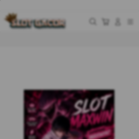
Skip
to
content
Cari
Troli
Login
Navigation
Buka Info Lebih Lanjut