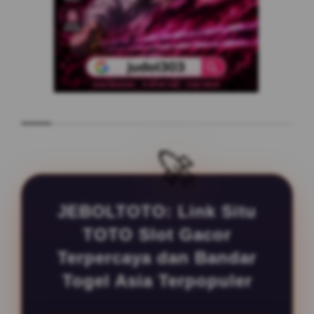
JEBOLTOTO: Link Situ
TOTO Slot Gacor
Terpercaya dan Bandar
Togel Asia Terpopuler