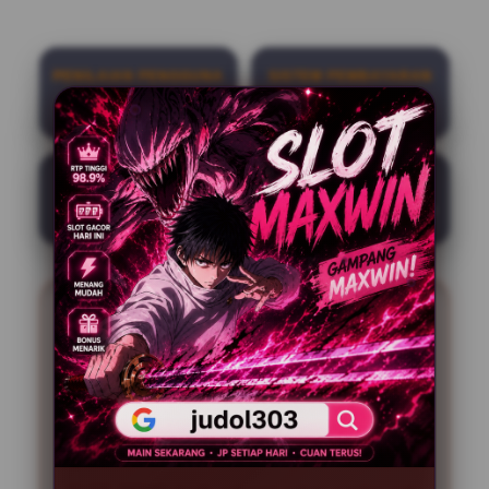
PENILAIAN PENGGUNA
SISTEM PEMBAYARAN
120.123.003
5 Metode
LAYANAN SUPPORT
SISTEM
24/7
Pragmatic Play
JEBOLTOTO
adalah bandar togel Asia terpopuler
dan link situs TOTO slot gacor terpercaya. Kami
menyediakan pasaran togel resmi terlengkap,
game slot online gampang menang, serta
transaksi aman dengan layanan online 24 jam
nonstop setiap hari!