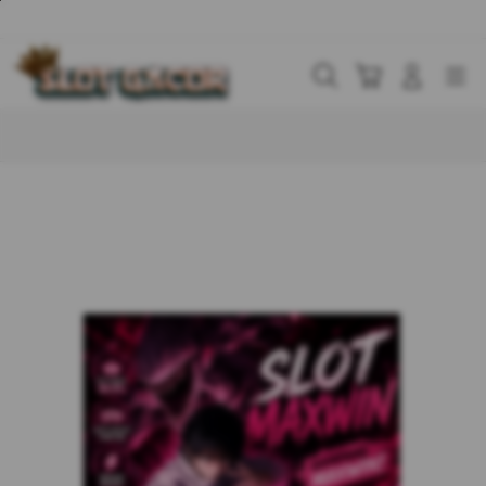
Skip
to
content
Cari
Troli
Login
Navigation
Buka Info Lebih Lanjut