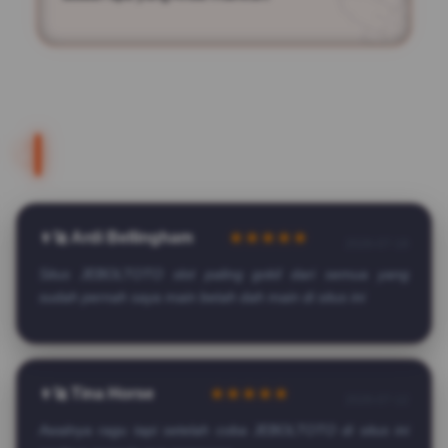
ULASAN TERBARU KOMUNITAS
JEBOLTOTO
Ardi Bellingham
★★★★★
2026-07-18
Situs JEBOLTOTO slot paling gokil dari semua yang
sudah pernah saya main betah dah main di situs ini
Tina Horse
★★★★★
2026-07-12
Awalnya ragu tapi setelah coba JEBOLTOTO di situs ini