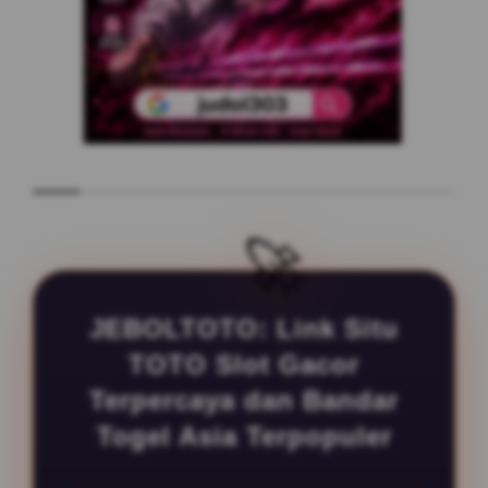
JEBOLTOTO: Link Situ
TOTO Slot Gacor
Terpercaya dan Bandar
Togel Asia Terpopuler