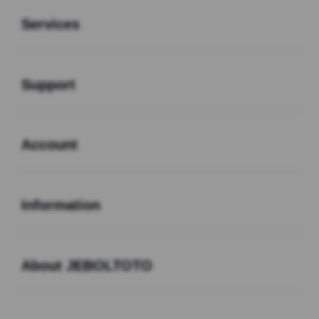
Buka
Services
Buka
Support
Buka
Account
Buka
Information
Buka
About JEBOLTOTO