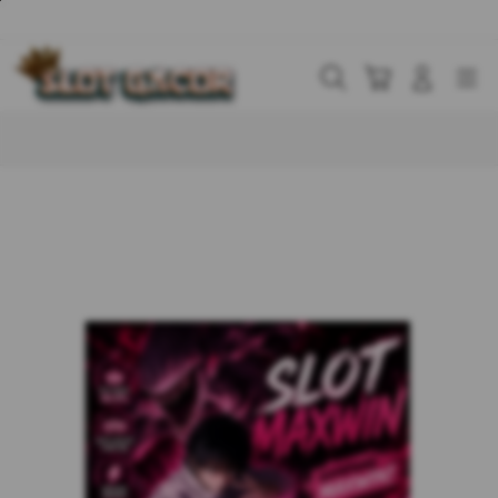
Skip
to
content
Cari
Troli
Login
Navigation
Buka Info Lebih Lanjut