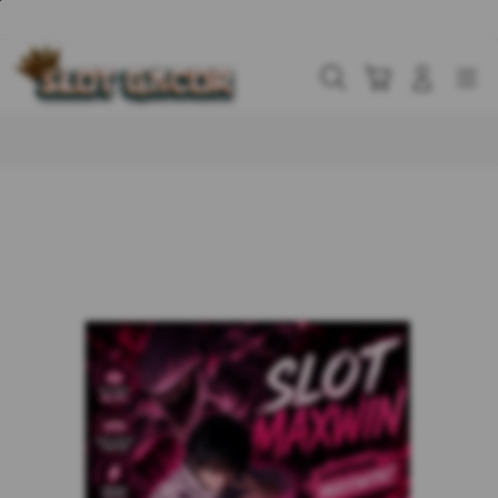
Skip
to
content
Cari
Troli
Login
Navigation
Buka Info Lebih Lanjut