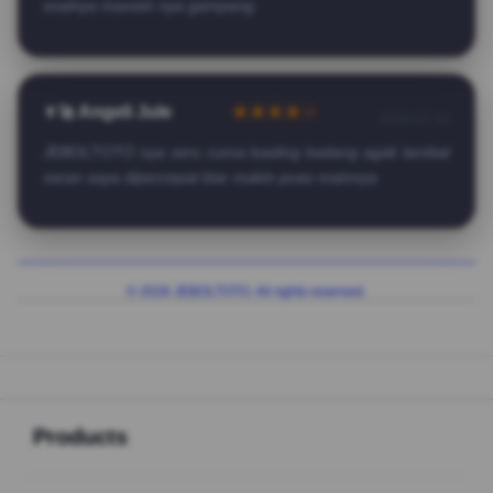
soalnya maxwin nya gampang
Angeli Jule
★★★★☆
2026-07-14
JEBOLTOTO nya seru cuma loading kadang agak lambat
saran saya dipercepat biar makin puas mainnya
© 2026 JEBOLTOTO. All rights reserved.
Buka
Footer Navigation
Products