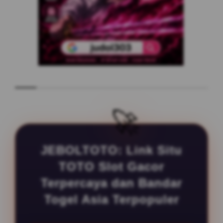
JEBOLTOTO: Link Situ
TOTO Slot Gacor
Terpercaya dan Bandar
Togel Asia Terpopuler