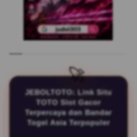
JEBOLTOTO: Link Situ
TOTO Slot Gacor
Terpercaya dan Bandar
Togel Asia Terpopuler