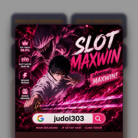
PENILAIAN PENGGUNA
SISTEM PEMBAYARAN
120.123.003
5 Metode
LAYANAN SUPPORT
SISTEM
24/7
Pragmatic Play
JEBOLTOTO
adalah bandar togel Asia terpopuler
dan link situs TOTO slot gacor terpercaya. Kami
menyediakan pasaran togel resmi terlengkap,
game slot online gampang menang, serta
transaksi aman dengan layanan online 24 jam
nonstop setiap hari!