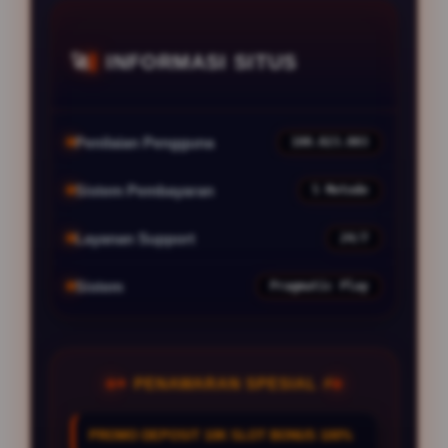
INFORMASI SITUS
Penilaian Pengguna
100.023.003
Sistem Pembayaran
5 Metode
Layanan Support
24/7
Sistem
Pragmatic Play
PENAWARAN SPESIAL
PROMO DEPOSIT 10K SLOT BONUS 100%