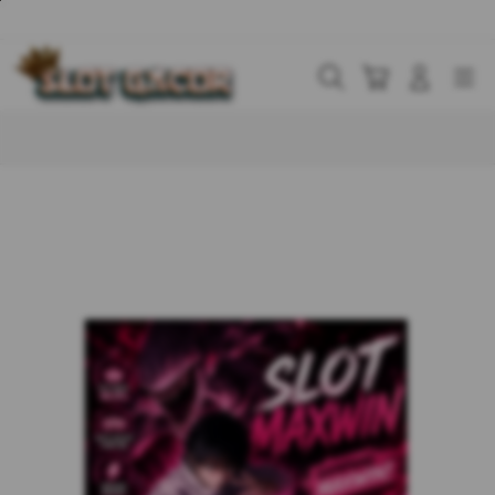
Skip
to
content
Cari
Troli
Login
Navigation
Buka Info Lebih Lanjut