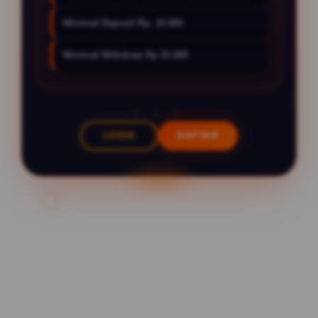
Minimal Deposit Rp. 10.000
Minimal Withdraw Rp 25.000
LOGIN
DAFTAR
Layer Popup Close
JEBOLTOTO: Link Situ
TOTO Slot Gacor Terpercaya
dan Bandar Togel Asia
Terpopuler