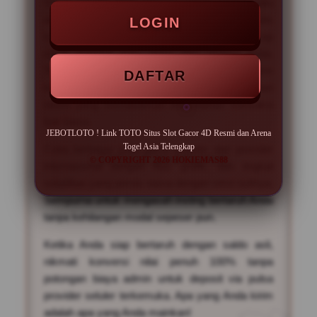
SLOT DEMO hadir sebagai solusi cerdas satu
atap untuk Anda! Kami menyediakan akses gratis
LOGIN
ke ribuan simulator mesin slot online terlengkap
untuk menguji pola, ritme, dan strategi Anda.
Tidak hanya sebagai tempat latihan, platform
DAFTAR
kami juga terintegrasi dengan gerbang taruhan
resmi yang menawarkan kemudahan transaksi
luar biasa.
JEBOTLOTO ! Link TOTO Situs Slot Gacor 4D Resmi dan Arena
Togel Asia Telengkap
Coba berbagai judul game populer dari provider
© COPYRIGHT 2026 HOKIEMAS88
internasional dengan fitur, grafik, dan tingkat
volatilitas yang persis sama dengan versi aslinya.
Sempurna untuk mengasah insting bertaruh Anda
tanpa kehilangan modal sepeser pun.
Ketika Anda siap bertaruh dengan saldo asli,
nikmati konversi nilai penuh 100% tanpa
potongan biaya admin untuk deposit via pulsa
provider seluler terkemuka. Apa yang Anda kirim
adalah apa yang Anda mainkan!