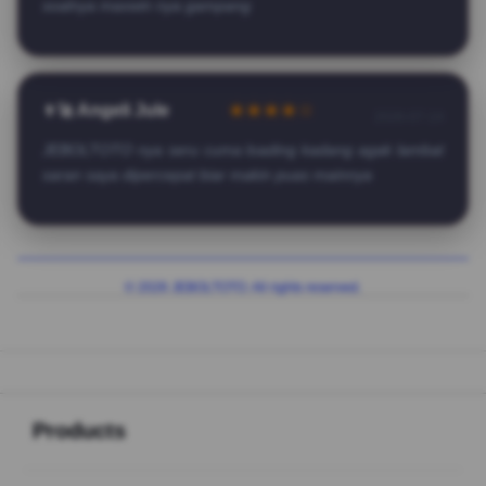
soalnya maxwin nya gampang
Angeli Jule
★★★★☆
2026-07-14
JEBOLTOTO nya seru cuma loading kadang agak lambat
saran saya dipercepat biar makin puas mainnya
© 2026 JEBOLTOTO. All rights reserved.
Buka
Footer Navigation
Products