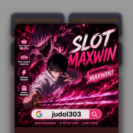
PENILAIAN PENGGUNA
SISTEM PEMBAYARAN
120.123.003
5 Metode
LAYANAN SUPPORT
SISTEM
24/7
Pragmatic Play
JEBOLTOTO
adalah bandar togel Asia terpopuler
dan link situs TOTO slot gacor terpercaya. Kami
menyediakan pasaran togel resmi terlengkap,
game slot online gampang menang, serta
transaksi aman dengan layanan online 24 jam
nonstop setiap hari!