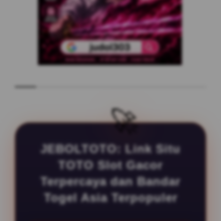
JEBOLTOTO: Link Situ
TOTO Slot Gacor
Terpercaya dan Bandar
Togel Asia Terpopuler