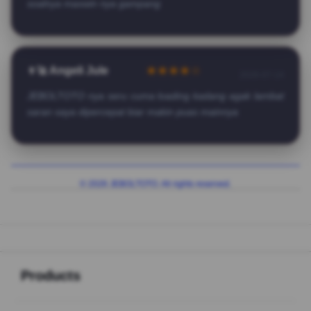
soalnya maxwin nya gampang
Angeli Jule
★★★★☆
2026-07-14
JEBOLTOTO nya seru cuma loading kadang agak lambat
saran saya dipercepat biar makin puas mainnya
© 2026 JEBOLTOTO. All rights reserved.
Buka
Footer Navigation
Products