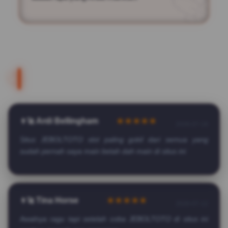
ULASAN TERBARU KOMUNITAS
JEBOLTOTO
Ardi Bellingham
★★★★★
2026-07-18
Situs JEBOLTOTO slot paling gokil dari semua yang
sudah pernah saya main betah dah main di situs ini
Tina Horse
★★★★★
2026-07-12
Awalnya ragu tapi setelah coba JEBOLTOTO di situs ini