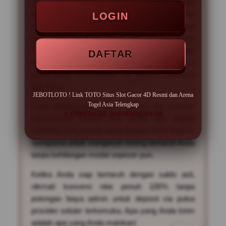
SLOT DEMO hadir sebagai solusi cerdas satu
atap untuk Anda! Kami menyediakan akses gratis
LOGIN
ke ribuan simulator mesin slot online terlengkap
untuk menguji pola, ritme, dan strategi Anda.
Tidak hanya sebagai tempat latihan, platform
DAFTAR
kami juga terintegrasi dengan gerbang taruhan
resmi yang menawarkan kemudahan transaksi
luar biasa.
JEBOTLOTO ! Link TOTO Situs Slot Gacor 4D Resmi dan Arena
Togel Asia Telengkap
Coba berbagai judul game populer dari provider
© COPYRIGHT 2026 HOKIEMAS88
internasional dengan fitur, grafik, dan tingkat
volatilitas yang persis sama dengan versi aslinya.
Sempurna untuk mengasah insting bertaruh Anda
tanpa kehilangan modal sepeser pun.
Ketika Anda siap bertaruh dengan saldo asli,
nikmati konversi nilai penuh 100% tanpa
potongan biaya admin untuk deposit via pulsa
provider seluler terkemuka. Apa yang Anda kirim
adalah apa yang Anda mainkan!