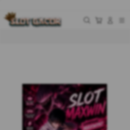
Skip
to
content
Cari
Troli
Login
Navigation
Buka Info Lebih Lanjut