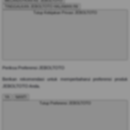
MELANJUTKAN KE JEBOLTOTO
TINGGALKAN JEBOLTOTO HALAMAN INI
Tutup Kebijakan Privasi JEBOLTOTO
Periksa Preferensi JEBOLTOTO
Berikan rekomendasi untuk memperbaharui preferensi produk
JEBOLTOTO Anda.
YA
NANTI
Tutup Preferensi JEBOLTOTO