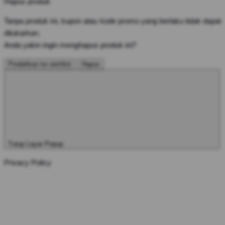
Hapus produk
Tanpa produk ini, kupon atau kode promo yang berlaku tidak dapat
ditukarkan.
Anda yakin ingin menghapus produk ini?
Pindahkan ke wishlist
Hapus
Tutup Layar Popup
Privacy Policy