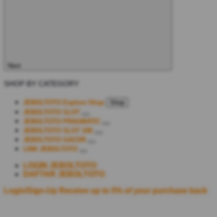
Next
SHOP BY CATEGORY
JEBOLTOTO
Explore Shop
Shop
JEBOLTOTO SLOT
JEBOLTOTO PRAGMATIC
JEBOLTOTO SLOT 10K
JEBOLTOTO GACOR
LINK JEBOLTOTO
LOGIN JEBOLTOTO
DAFTAR JEBOLTOTO
Login/Sign-Up
Receive up to 5% of your purchase back