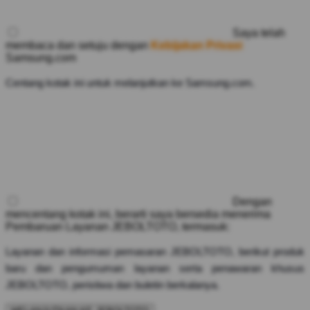
Saya telah
membaca dan setuju dengan
Kebijakan Privasi
Samsung.com
Centang kotak ini untuk melanjutkan ke Samsung.com.
Dengan
mencentang kotak ini, berarti saya bersedia menerima
Pembaruan Layanan JEBOLTOTO, termasuk:
Layanan dan informasi pemasaran JEBOLTOTO, berikut produk
baru dan pengumuman layanan serta penawaran khusus
JEBOLTOTO, peristiwa dan buletin berkalanya.