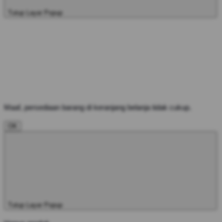
Tutup Layar Popup
Maaf, persediaan barang di keranjang belanja tidak cukup.
OK
Tutup Layar Popup