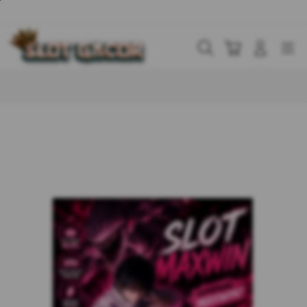
Skip
to
content
Cari
Troli
Login
Navigation
Buka Info Lebih Lanjut