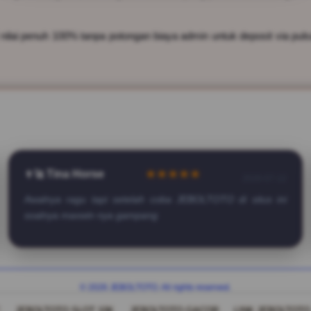
i nilai penuh 100% tanpa potongan biaya admin untuk deposit via pul
JEBOLTOTO
Tina Horse
★★★★★
2026-07-12
Awalnya ragu tapi setelah coba JEBOLTOTO di situs ini
soalnya maxwin nya gampang
© 2026 JEBOLTOTO. All rights reserved.
C
JEBOLTOTO SLOT 10K
JEBOLTOTO GACOR
LINK JEBOLTOTO