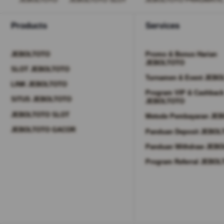
Footer Navigation
Products
Services
JEBOLTOTO
Promo & Bonus Harian
JEBOLTOTO
SLOT JEBOLTOTO
Turnamen & Event JEB
LINK JEBOLTOTO
Program VIP & Cashbac
SITUS JEBOLTOTO
JEBOLTOTO
JEBOLTOTO SLOT
Metode Pembayaran JE
JEBOLTOTO GACOR
Panduan Deposit JEBO
Panduan Withdraw JEB
Program Referral JEBO