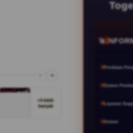
Toge
INFOR
Penilaian Pe
Sebelumnya
Berikutnya
Sistem Pemb
+4 lebih
Layanan Supp
banyak
Sistem