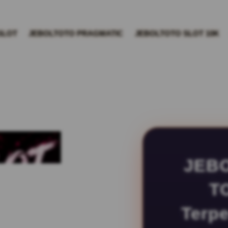
SLOT
JEBOLTOTO PRAGMATIC
JEBOLTOTO SLOT 10K
JEBO
T
Terp