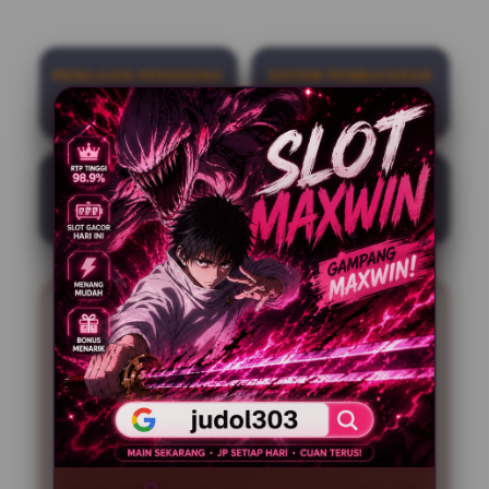
PENILAIAN PENGGUNA
SISTEM PEMBAYARAN
120.123.003
5 Metode
LAYANAN SUPPORT
SISTEM
24/7
Pragmatic Play
JEBOLTOTO
adalah bandar togel Asia terpopuler
dan link situs TOTO slot gacor terpercaya. Kami
menyediakan pasaran togel resmi terlengkap,
game slot online gampang menang, serta
transaksi aman dengan layanan online 24 jam
nonstop setiap hari!