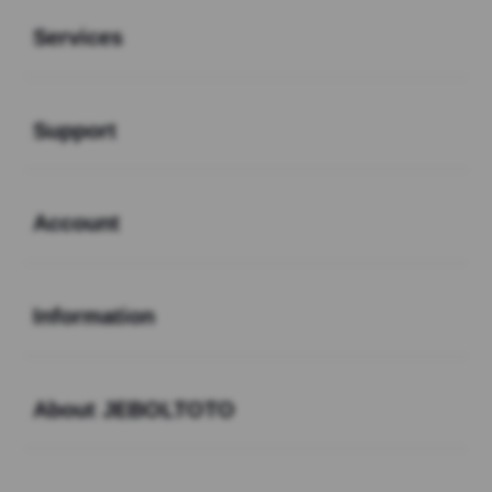
Buka
Services
Buka
Support
Buka
Account
Buka
Information
Buka
About JEBOLTOTO