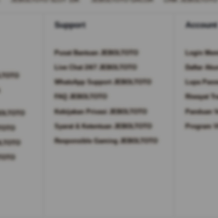
Support
Account
Pusat Bantuan JEBOLTOTO
Login Me
Live Chat 24/7 JEBOLTOTO
Daftar Ak
OLTOTO
WhatsApp Support JEBOLTOTO
Lupa Pas
k
FAQ JEBOLTOTO
Riwayat T
Kebijakan Privasi JEBOLTOTO
Panduan V
BOLTOTO
Syarat & Ketentuan JEBOLTOTO
Program 
LTOTO
Responsible Gaming JEBOLTOTO
OLTOTO
LTOTO