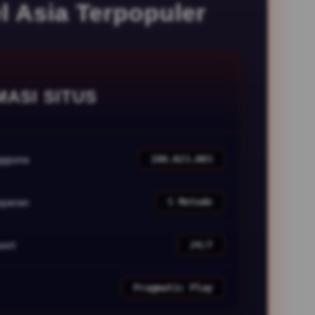
l Asia Terpopuler
MASI SITUS
ngguna
100.023.003
ayaran
5 Metode
ort
24/7
Pragmatic Play