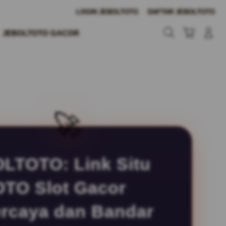
LOGIN JEBOLTOTO
DAFTAR JEBOLTOTO
Cari
Troli
Login/Sign-Up
JEBOLTOTO GACOR
Cari
LTOTO: Link Situ
OTO Slot Gacor
ercaya dan Bandar