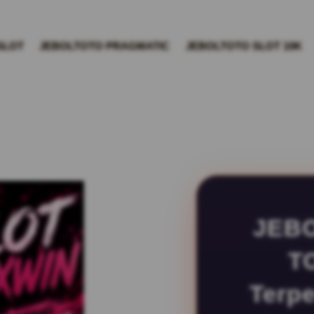
SLOT
JEBOLTOTO PRAGMATIC
JEBOLTOTO SLOT 10K
JEBO
T
Terp