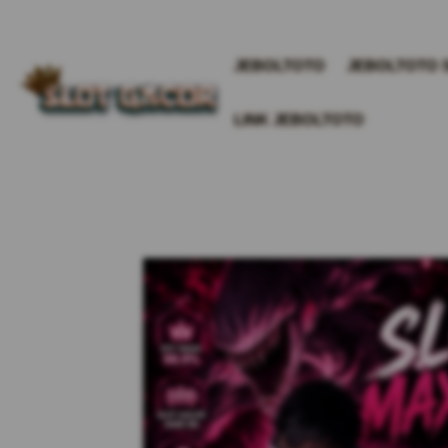
Skip
to
content
JEBOLTOTO
JEBOLTOTO 
LINK JEBOLTOTO
Buka Info Lebih Lanjut