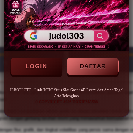
OTO Slot Gacor Terpercay
Terpopuler
ISTEM PEMBAYARAN
LAYANAN SUPPOR
5 Metode
24/7
LOGIN
DAFTAR
JEBOTLOTO ! Link TOTO Situs Slot Gacor 4D Resmi dan Arena Togel
 situs TOTO slot gacor terpercaya. Kami menyediakan pasaran toge
Asia Telengkap
ari!
© COPYRIGHT 2026 HOKIEMAS88
 Kami menyediakan akses gratis ke ribuan simulator mesin slot onl
ntegrasi dengan gerbang taruhan resmi yang menawarkan kemudahan tr
dengan fitur, grafik, dan tingkat volatilitas yang persis sama denga