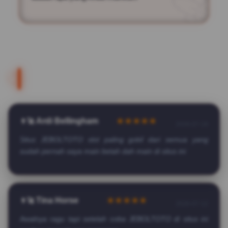
ULASAN TERBARU KOMUNITAS
JEBOLTOTO
Ardi Bellingham
★★★★★
2026-07-18
Situs JEBOLTOTO slot paling gokil dari semua yang
sudah pernah saya main betah dah main di situs ini
Tina Horse
★★★★★
2026-07-12
Awalnya ragu tapi setelah coba JEBOLTOTO di situs ini