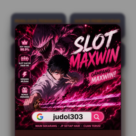
PENILAIAN PENGGUNA
SISTEM PEMBAYARAN
120.123.003
5 Metode
LAYANAN SUPPORT
SISTEM
24/7
Pragmatic Play
JEBOLTOTO
adalah bandar togel Asia terpopuler
dan link situs TOTO slot gacor terpercaya. Kami
menyediakan pasaran togel resmi terlengkap,
game slot online gampang menang, serta
transaksi aman dengan layanan online 24 jam
nonstop setiap hari!