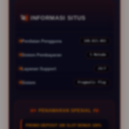
INFORMASI SITUS
Penilaian Pengguna
100.023.003
Sistem Pembayaran
5 Metode
Layanan Support
24/7
Sistem
Pragmatic Play
PENAWARAN SPESIAL
PROMO DEPOSIT 10K SLOT BONUS 100%