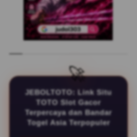
JEBOLTOTO: Link Situ
TOTO Slot Gacor
Terpercaya dan Bandar
Togel Asia Terpopuler