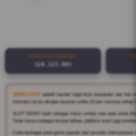
Layer Popup Close
JEBOLTOTO: Link Situ T
PENILAIAN PENGGUNA
S
120.123.003
JEBOLTOTO
adalah bandar togel Asia terpopuler dan link
transaksi aman dengan layanan online 24 jam nonstop setiap h
SLOT DEMO hadir sebagai solusi cerdas satu atap untuk Anda!
Tidak hanya sebagai tempat latihan, platform kami juga teri
Coba berbagai judul game populer dari provider internasional 