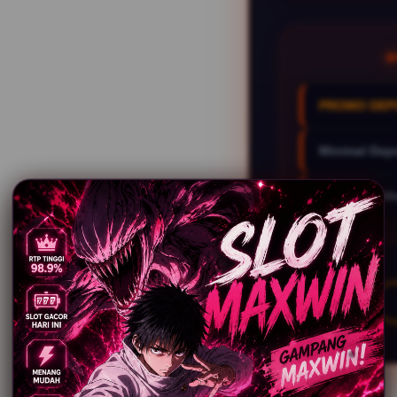
PROMO DEPO
Minimal Depo
Minimal Wit