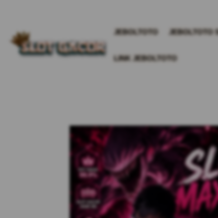
Skip
to
content
JEBOLTOTO
JEBOLTOTO 
LINK JEBOLTOTO
Buka Info Lebih Lanjut