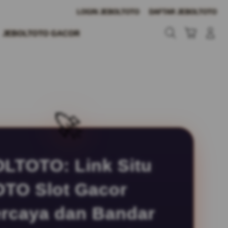
LOGIN JEBOLTOTO
DAFTAR JEBOLTOTO
Cari
Troli
Login/Sign-Up
JEBOLTOTO GACOR
Cari
LTOTO: Link Situ
OTO Slot Gacor
ercaya dan Bandar