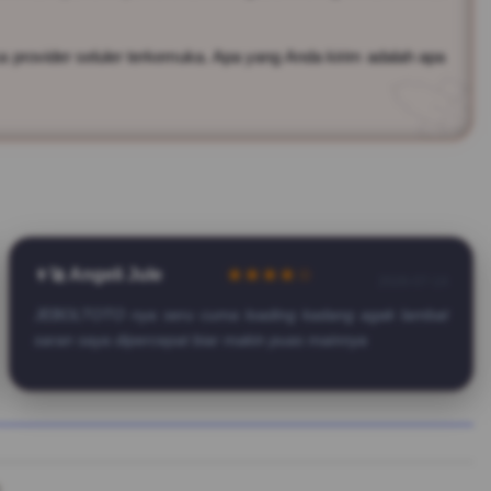
sa provider seluler terkemuka. Apa yang Anda kirim adalah apa
Angeli Jule
★★★★☆
2026-07-14
JEBOLTOTO nya seru cuma loading kadang agak lambat
saran saya dipercepat biar makin puas mainnya