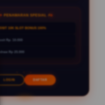
PENAWARAN SPESIAL
SIT 10K SLOT BONUS 100%
sit Rp. 10.000
hdraw Rp 25.000
LOGIN
DAFTAR