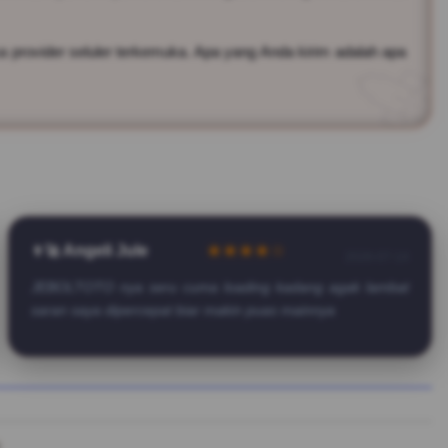
sa provider seluler terkemuka. Apa yang Anda kirim adalah apa
Angeli Jule
★★★★☆
2026-07-14
JEBOLTOTO nya seru cuma loading kadang agak lambat
saran saya dipercepat biar makin puas mainnya