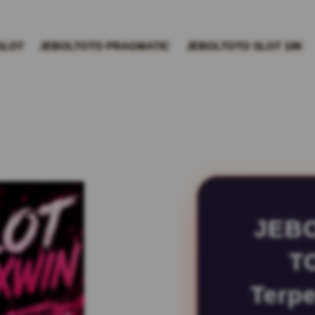
SLOT
JEBOLTOTO PRAGMATIC
JEBOLTOTO SLOT 10K
JEBO
T
Terp