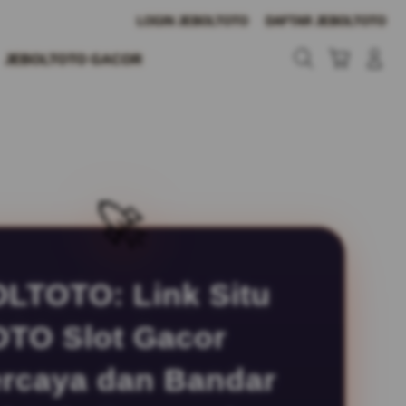
LOGIN JEBOLTOTO
DAFTAR JEBOLTOTO
Cari
Troli
Login/Sign-Up
JEBOLTOTO GACOR
Cari
LTOTO: Link Situ
OTO Slot Gacor
ercaya dan Bandar