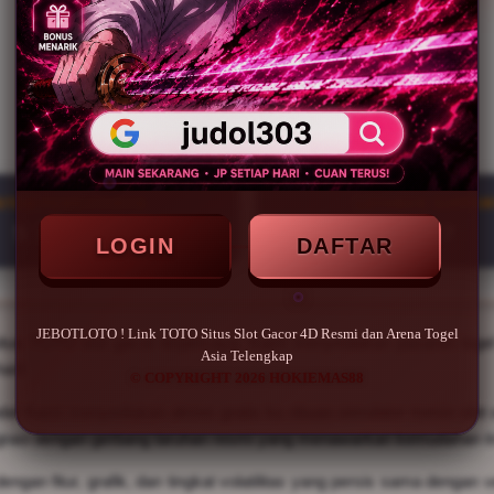
OTO Slot Gacor Terpercay
Terpopuler
ISTEM PEMBAYARAN
LAYANAN SUPPOR
5 Metode
24/7
LOGIN
DAFTAR
JEBOTLOTO ! Link TOTO Situs Slot Gacor 4D Resmi dan Arena Togel
 situs TOTO slot gacor terpercaya. Kami menyediakan pasaran toge
Asia Telengkap
ari!
© COPYRIGHT 2026 HOKIEMAS88
 Kami menyediakan akses gratis ke ribuan simulator mesin slot onl
ntegrasi dengan gerbang taruhan resmi yang menawarkan kemudahan tr
dengan fitur, grafik, dan tingkat volatilitas yang persis sama denga