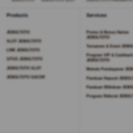
Footer Navigation
Products
Services
JEBOLTOTO
Promo & Bonus Harian
JEBOLTOTO
SLOT JEBOLTOTO
Turnamen & Event JEB
LINK JEBOLTOTO
Program VIP & Cashbac
SITUS JEBOLTOTO
JEBOLTOTO
JEBOLTOTO SLOT
Metode Pembayaran JE
JEBOLTOTO GACOR
Panduan Deposit JEBO
Panduan Withdraw JEB
Program Referral JEBO