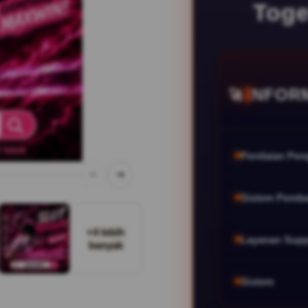
Toge
INFOR
Penilaian Pe
Sebelumnya
Berikutnya
Sistem Pemb
+4 lebih
Layanan Supp
banyak
Sistem