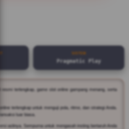
a dan Bandar Togel Asia
T
SISTEM
Pragmatic Play
l resmi terlengkap, game slot online gampang menang, serta
ine terlengkap untuk menguji pola, ritme, dan strategi Anda.
ansaksi luar biasa.
n versi aslinya. Sempurna untuk mengasah insting bertaruh Anda