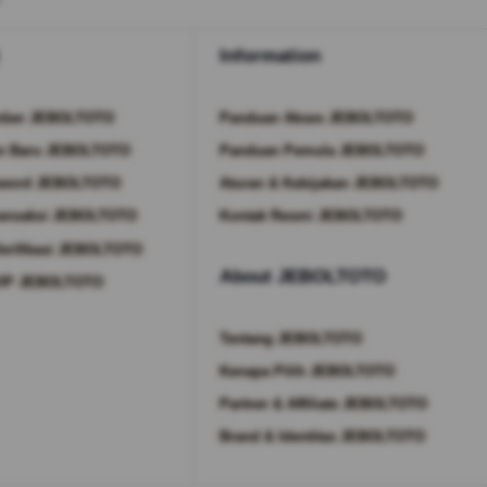
Information
mber JEBOLTOTO
Panduan Akses JEBOLTOTO
un Baru JEBOLTOTO
Panduan Pemula JEBOLTOTO
sword JEBOLTOTO
Aturan & Kebijakan JEBOLTOTO
ransaksi JEBOLTOTO
Kontak Resmi JEBOLTOTO
erifikasi JEBOLTOTO
About JEBOLTOTO
VIP JEBOLTOTO
Tentang JEBOLTOTO
Kenapa Pilih JEBOLTOTO
Partner & Affiliate JEBOLTOTO
Brand & Identitas JEBOLTOTO