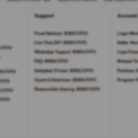
Support
Account
Pusat Bantuan JEBOLTOTO
Login Me
Live Chat 24/7 JEBOLTOTO
Daftar Ak
OLTOTO
WhatsApp Support JEBOLTOTO
Lupa Pas
k
FAQ JEBOLTOTO
Riwayat T
Kebijakan Privasi JEBOLTOTO
Panduan V
BOLTOTO
Syarat & Ketentuan JEBOLTOTO
Program 
LTOTO
Responsible Gaming JEBOLTOTO
OLTOTO
LTOTO