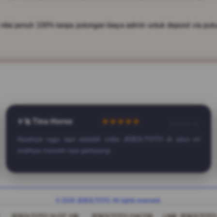
i nilai penuh 100% tanpa potongan biaya admin untuk deposit via pul
JEBOLTOTO
Tina Horse
★★★★★
2026-07-12
Awalnya ragu tapi setelah coba JEBOLTOTO di situs ini
soalnya maxwin nya gampang
© 2026 JEBOLTOTO. All rights reserved.
C
JEBOLTOTO SLOT 10K
JEBOLTOTO GACOR
LINK JEBOLTOTO