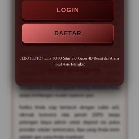
SLOT DEMO hadir sebagai solusi cerdas satu
atap untuk Anda! Kami menyediakan akses gratis
LOGIN
ke ribuan simulator mesin slot online terlengkap
untuk menguji pola, ritme, dan strategi Anda.
Tidak hanya sebagai tempat latihan, platform
DAFTAR
kami juga terintegrasi dengan gerbang taruhan
resmi yang menawarkan kemudahan transaksi
luar biasa.
JEBOTLOTO ! Link TOTO Situs Slot Gacor 4D Resmi dan Arena
Togel Asia Telengkap
Coba berbagai judul game populer dari provider
© COPYRIGHT 2026 HOKIEMAS88
internasional dengan fitur, grafik, dan tingkat
volatilitas yang persis sama dengan versi aslinya.
Sempurna untuk mengasah insting bertaruh Anda
tanpa kehilangan modal sepeser pun.
Ketika Anda siap bertaruh dengan saldo asli,
nikmati konversi nilai penuh 100% tanpa
potongan biaya admin untuk deposit via pulsa
provider seluler terkemuka. Apa yang Anda kirim
adalah apa yang Anda mainkan!