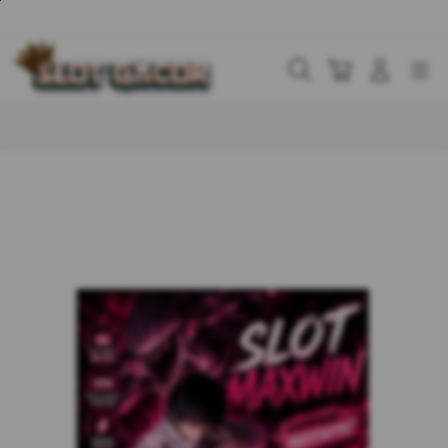
Skip
to
content
Cari
Troli
Login
Navigation
Buka Info Lebih Lanjut