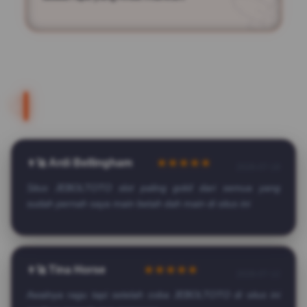
ULASAN TERBARU KOMUNITAS
JEBOLTOTO
Ardi Bellingham
★★★★★
2026-07-18
Situs JEBOLTOTO slot paling gokil dari semua yang
sudah pernah saya main betah dah main di situs ini
Tina Horse
★★★★★
2026-07-12
Awalnya ragu tapi setelah coba JEBOLTOTO di situs ini