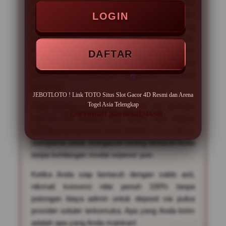
SLOT DEMO hadir sebagai solusi cerdas satu
atap untuk Anda! Kami menyediakan akses gratis
LOGIN
ke ribuan simulator mesin slot online terlengkap
untuk menguji pola, ritme, dan strategi Anda.
Tidak hanya sebagai tempat latihan, platform
DAFTAR
kami juga terintegrasi dengan gerbang taruhan
resmi yang menawarkan kemudahan transaksi
luar biasa.
JEBOTLOTO ! Link TOTO Situs Slot Gacor 4D Resmi dan Arena
Togel Asia Telengkap
Coba berbagai judul game populer dari provider
© COPYRIGHT 2026 HOKIEMAS88
internasional dengan fitur, grafik, dan tingkat
volatilitas yang persis sama dengan versi aslinya.
Sempurna untuk mengasah insting bertaruh Anda
tanpa kehilangan modal sepeser pun.
Ketika Anda siap bertaruh dengan saldo asli,
nikmati konversi nilai penuh 100% tanpa
potongan biaya admin untuk deposit via pulsa
provider seluler terkemuka. Apa yang Anda kirim
adalah apa yang Anda mainkan!