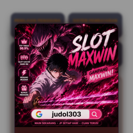
PENILAIAN PENGGUNA
SISTEM PEMBAYARAN
120.123.003
5 Metode
LAYANAN SUPPORT
SISTEM
24/7
Pragmatic Play
JEBOLTOTO
adalah bandar togel Asia terpopuler
dan link situs TOTO slot gacor terpercaya. Kami
menyediakan pasaran togel resmi terlengkap,
game slot online gampang menang, serta
transaksi aman dengan layanan online 24 jam
nonstop setiap hari!