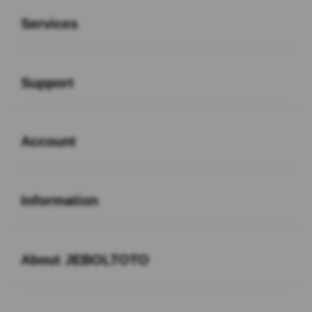
Buka
Services
Buka
Support
Buka
Account
Buka
Information
Buka
About JEBOLTOTO