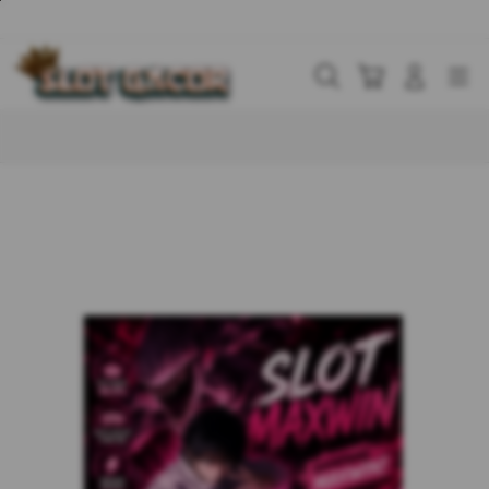
Skip
to
content
Cari
Troli
Login
Navigation
Buka Info Lebih Lanjut