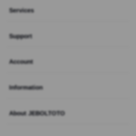
Buka
Services
Buka
Support
Buka
Account
Buka
Information
Buka
About JEBOLTOTO