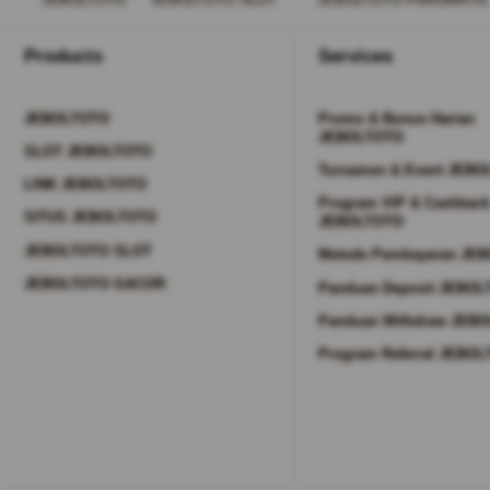
Footer Navigation
Products
Services
JEBOLTOTO
Promo & Bonus Harian
JEBOLTOTO
SLOT JEBOLTOTO
Turnamen & Event JEB
LINK JEBOLTOTO
Program VIP & Cashbac
SITUS JEBOLTOTO
JEBOLTOTO
JEBOLTOTO SLOT
Metode Pembayaran JE
JEBOLTOTO GACOR
Panduan Deposit JEBO
Panduan Withdraw JEB
Program Referral JEBO