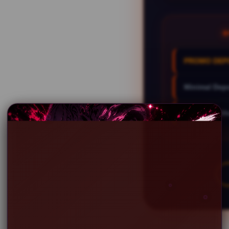
PROMO DEPO
Minimal Depo
Minimal Wit