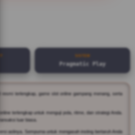
a dan Bandar Togel Asia
T
SISTEM
Pragmatic Play
l resmi terlengkap, game slot online gampang menang, serta
ine terlengkap untuk menguji pola, ritme, dan strategi Anda.
ansaksi luar biasa.
n versi aslinya. Sempurna untuk mengasah insting bertaruh Anda