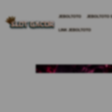
Skip
to
content
JEBOLTOTO
JEBOLTOTO 
LINK JEBOLTOTO
Buka Info Lebih Lanjut