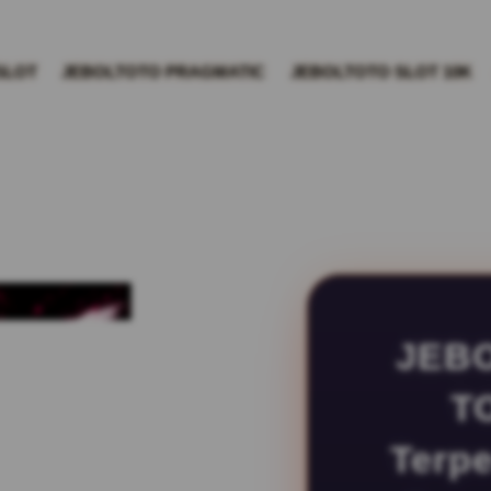
SLOT
JEBOLTOTO PRAGMATIC
JEBOLTOTO SLOT 10K
JEBO
T
Terp