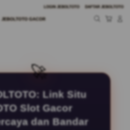
LOGIN JEBOLTOTO
DAFTAR JEBOLTOTO
Cari
Troli
Login/Sign-Up
JEBOLTOTO GACOR
Cari
LTOTO: Link Situ
OTO Slot Gacor
ercaya dan Bandar