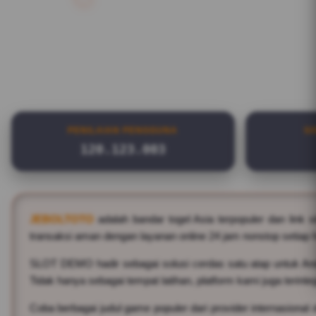
Layer Popup Close
JEBOLTOTO: Link Situ T
PENILAIAN PENGGUNA
S
120.123.003
JEBOLTOTO
adalah bandar togel Asia terpopuler dan link
transaksi aman dengan layanan online 24 jam nonstop setiap h
SLOT DEMO hadir sebagai solusi cerdas satu atap untuk Anda!
Tidak hanya sebagai tempat latihan, platform kami juga teri
Coba berbagai judul game populer dari provider internasional 