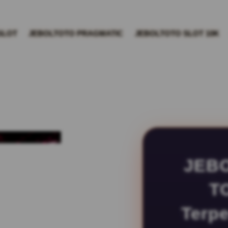
SLOT
JEBOLTOTO PRAGMATIC
JEBOLTOTO SLOT 10K
JEBO
T
Terp