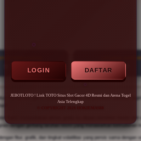
OTO Slot Gacor Terpercay
Terpopuler
ISTEM PEMBAYARAN
LAYANAN SUPPOR
5 Metode
24/7
LOGIN
DAFTAR
JEBOTLOTO ! Link TOTO Situs Slot Gacor 4D Resmi dan Arena Togel
 situs TOTO slot gacor terpercaya. Kami menyediakan pasaran toge
Asia Telengkap
ari!
© COPYRIGHT 2026 HOKIEMAS88
 Kami menyediakan akses gratis ke ribuan simulator mesin slot onl
ntegrasi dengan gerbang taruhan resmi yang menawarkan kemudahan tr
dengan fitur, grafik, dan tingkat volatilitas yang persis sama denga