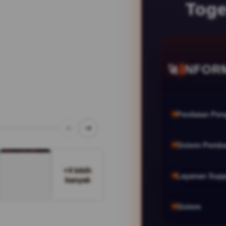
Toge
INFOR
Penilaian Pe
Sebelumnya
Berikutnya
Sistem Pemb
+4 lebih
Layanan Supp
banyak
Sistem