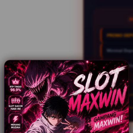
PROMO DEPO
Minimal Depo
Minimal Wit