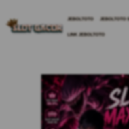
Skip
to
content
JEBOLTOTO
JEBOLTOTO 
LINK JEBOLTOTO
Buka Info Lebih Lanjut