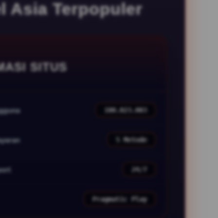
l Asia Terpopuler
MASI SITUS
ngguna
100.023.003
ayaran
5 Metode
ort
24/7
Pragmatic Play