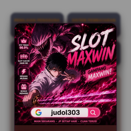
PENILAIAN PENGGUNA
SISTEM PEMBAYARAN
120.123.003
5 Metode
LAYANAN SUPPORT
SISTEM
24/7
Pragmatic Play
JEBOLTOTO
adalah bandar togel Asia terpopuler
dan link situs TOTO slot gacor terpercaya. Kami
menyediakan pasaran togel resmi terlengkap,
game slot online gampang menang, serta
transaksi aman dengan layanan online 24 jam
nonstop setiap hari!