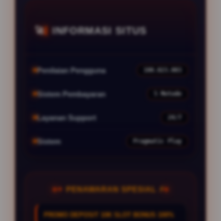
INFORMASI SITUS
Penilaian Pengguna
100.023.003
Sistem Pembayaran
5 Metode
Layanan Support
24/7
Sistem
Pragmatic Play
PENAWARAN SPESIAL
PROMO DEPOSIT 10K SLOT BONUS 100%