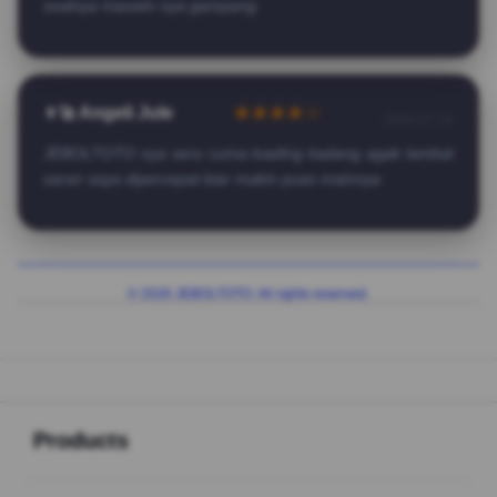
soalnya maxwin nya gampang
Angeli Jule
★★★★☆
2026-07-14
JEBOLTOTO nya seru cuma loading kadang agak lambat
saran saya dipercepat biar makin puas mainnya
© 2026 JEBOLTOTO. All rights reserved.
Buka
Footer Navigation
Products