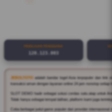
Layer Popup Close
JEBOLTOTO: Link Situ T
PENILAIAN PENGGUNA
S
120.123.003
JEBOLTOTO
adalah bandar togel Asia terpopuler dan link
transaksi aman dengan layanan online 24 jam nonstop setiap h
SLOT DEMO hadir sebagai solusi cerdas satu atap untuk Anda!
Tidak hanya sebagai tempat latihan, platform kami juga teri
Coba berbagai judul game populer dari provider internasional 