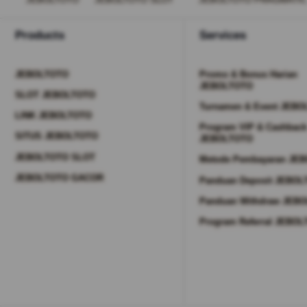
Footer Navigation
Products
Services
JEBOLTOTO
Promo & Bonus Harian
JEBOLTOTO
SLOT JEBOLTOTO
Turnamen & Event JEB
LINK JEBOLTOTO
Program VIP & Cashbac
SITUS JEBOLTOTO
JEBOLTOTO
JEBOLTOTO SLOT
Metode Pembayaran JE
JEBOLTOTO GACOR
Panduan Deposit JEBO
Panduan Withdraw JEB
Program Referral JEBO