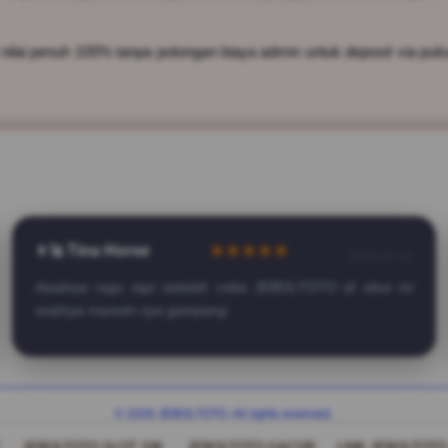
i nilai penuh 100% tanpa potongan biaya admin untuk deposit via pul
JEBOLTOTO
Tina Horse
★★★★★
2026-07-12
Awalnya ragu tapi setelah coba JEBOLTOTO di situs ini
soalnya maxwin nya gampang
© 2026 JEBOLTOTO. All rights reserved.
C
JEBOLTOTO SLOT 10K
JEBOLTOTO GACOR
LINK JEBOLTOTO