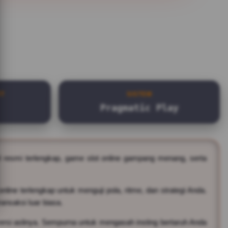
a dan Bandar Togel Asia
T
SISTEM
Pragmatic Play
l resmi terlengkap, game slot online gampang menang, serta
ine terlengkap untuk menguji pola, ritme, dan strategi Anda.
ansaksi luar biasa.
n versi aslinya. Sempurna untuk mengasah insting bertaruh Anda