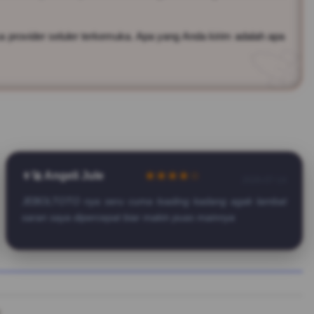
sa provider seluler terkemuka. Apa yang Anda kirim adalah apa
Angeli Jule
★★★★☆
2026-07-14
JEBOLTOTO nya seru cuma loading kadang agak lambat
saran saya dipercepat biar makin puas mainnya