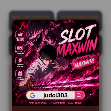
PENILAIAN PENGGUNA
SISTEM PEMBAYARAN
120.123.003
5 Metode
LAYANAN SUPPORT
SISTEM
24/7
Pragmatic Play
JEBOLTOTO
adalah bandar togel Asia terpopuler
dan link situs TOTO slot gacor terpercaya. Kami
menyediakan pasaran togel resmi terlengkap,
game slot online gampang menang, serta
transaksi aman dengan layanan online 24 jam
nonstop setiap hari!