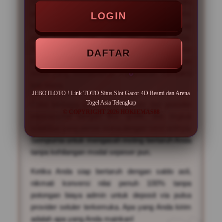
SLOT DEMO hadir sebagai solusi cerdas satu
atap untuk Anda! Kami menyediakan akses gratis
LOGIN
ke ribuan simulator mesin slot online terlengkap
untuk menguji pola, ritme, dan strategi Anda.
Tidak hanya sebagai tempat latihan, platform
DAFTAR
kami juga terintegrasi dengan gerbang taruhan
resmi yang menawarkan kemudahan transaksi
luar biasa.
JEBOTLOTO ! Link TOTO Situs Slot Gacor 4D Resmi dan Arena
Togel Asia Telengkap
Coba berbagai judul game populer dari provider
© COPYRIGHT 2026 HOKIEMAS88
internasional dengan fitur, grafik, dan tingkat
volatilitas yang persis sama dengan versi aslinya.
Sempurna untuk mengasah insting bertaruh Anda
tanpa kehilangan modal sepeser pun.
Ketika Anda siap bertaruh dengan saldo asli,
nikmati konversi nilai penuh 100% tanpa
potongan biaya admin untuk deposit via pulsa
provider seluler terkemuka. Apa yang Anda kirim
adalah apa yang Anda mainkan!