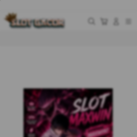
Skip
to
content
Cari
Troli
Login
Navigation
Buka Info Lebih Lanjut