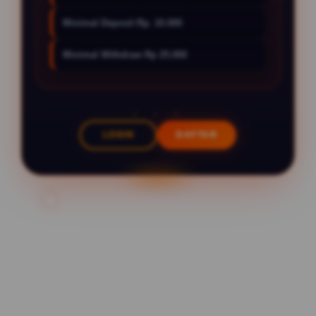
Minimal Deposit Rp. 10.000
Minimal Withdraw Rp 25.000
LOGIN
DAFTAR
Layer Popup Close
JEBOLTOTO: Link Situ
TOTO Slot Gacor Terpercaya
dan Bandar Togel Asia
Terpopuler