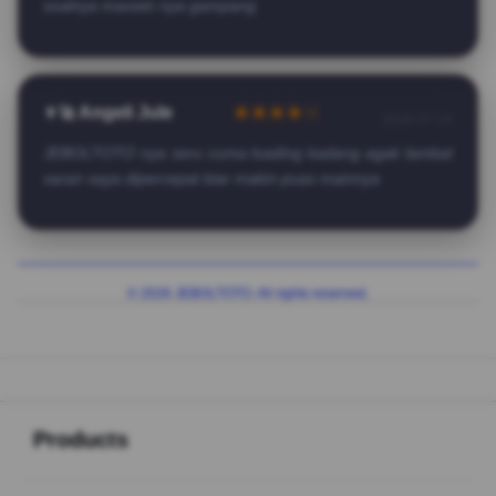
soalnya maxwin nya gampang
Angeli Jule
★★★★☆
2026-07-14
JEBOLTOTO nya seru cuma loading kadang agak lambat
saran saya dipercepat biar makin puas mainnya
© 2026 JEBOLTOTO. All rights reserved.
Buka
Footer Navigation
Products