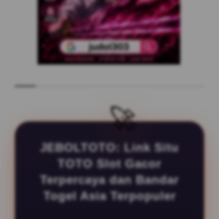
JEBOLTOTO: Link Situ
TOTO Slot Gacor
Terpercaya dan Bandar
Togel Asia Terpopuler