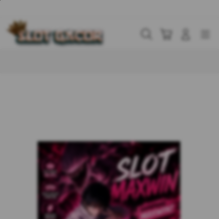
Skip
to
content
Cari
Troli
Login
Navigation
Buka Info Lebih Lanjut