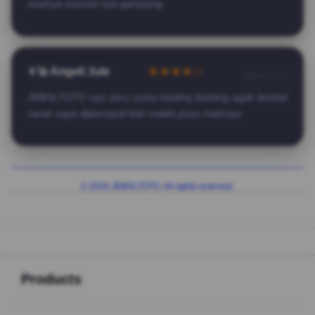
soalnya maxwin nya gampang
Angeli Jule
★★★★☆
2026-07-14
JEBOLTOTO nya seru cuma loading kadang agak lambat
saran saya dipercepat biar makin puas mainnya
© 2026 JEBOLTOTO. All rights reserved.
Buka
Footer Navigation
Products