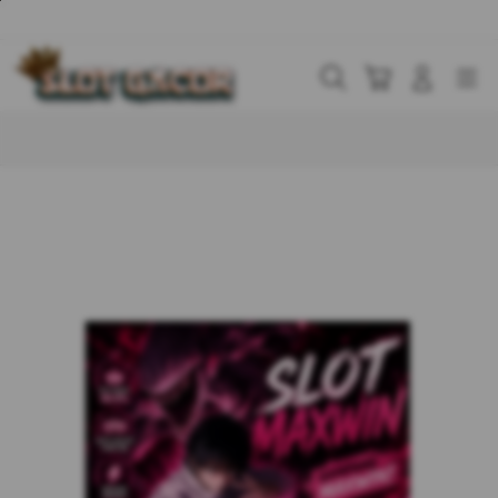
Skip
to
content
Cari
Troli
Login
Navigation
Buka Info Lebih Lanjut