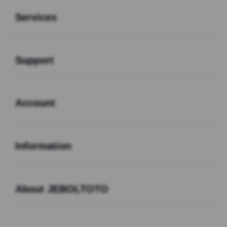
Buka
Services
Buka
Support
Buka
Account
Buka
Information
Buka
About JEBOLTOTO