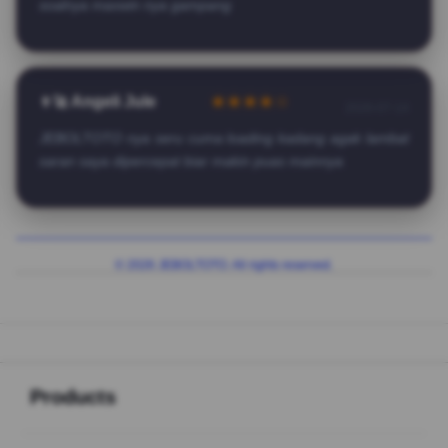
soalnya maxwin nya gampang
Angeli Jule
★★★★☆
2026-07-14
JEBOLTOTO nya seru cuma loading kadang agak lambat
saran saya dipercepat biar makin puas mainnya
© 2026 JEBOLTOTO. All rights reserved.
Buka
Footer Navigation
Products