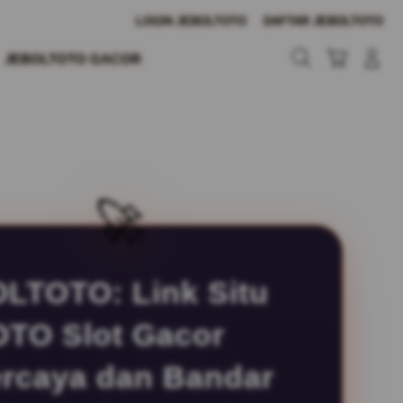
LOGIN JEBOLTOTO
DAFTAR JEBOLTOTO
Cari
Troli
Login/Sign-Up
JEBOLTOTO GACOR
Cari
LTOTO: Link Situ
OTO Slot Gacor
ercaya dan Bandar