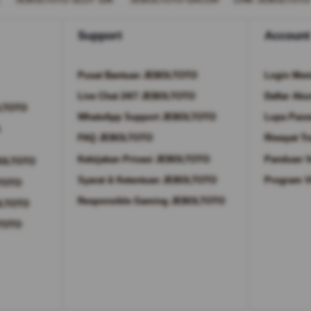
Support
Account
Pusat Bantuan JEBOLTOTO
Login Me
Live Chat 24/7 JEBOLTOTO
Daftar Ak
OLTOTO
WhatsApp Support JEBOLTOTO
Lupa Pas
k
FAQ JEBOLTOTO
Riwayat T
Kebijakan Privasi JEBOLTOTO
Panduan V
BOLTOTO
Syarat & Ketentuan JEBOLTOTO
Program 
LTOTO
Responsible Gaming JEBOLTOTO
OLTOTO
LTOTO