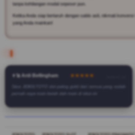
tanpa kehilangan modal sepeser pun.
Ketika Anda siap bertaruh dengan saldo asli, nikmati konvers
yang Anda mainkan!
ULASAN TERBARU KOMUNITAS 
Ardi Bellingham
★★★★★
2026-07-18
Situs JEBOLTOTO slot paling gokil dari semua yang sudah
pernah saya main betah dah main di situs ini
JEBOLTOTO
JEBOLTOTO SLOT
JEBOLTOTO PRAGMATI