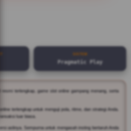
a dan Bandar Togel Asia
T
SISTEM
Pragmatic Play
l resmi terlengkap, game slot online gampang menang, serta
ine terlengkap untuk menguji pola, ritme, dan strategi Anda.
ansaksi luar biasa.
n versi aslinya. Sempurna untuk mengasah insting bertaruh Anda