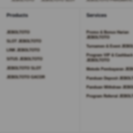
Footer Navigation
Products
Services
JEBOLTOTO
Promo & Bonus Harian
JEBOLTOTO
SLOT JEBOLTOTO
Turnamen & Event JEB
LINK JEBOLTOTO
Program VIP & Cashbac
SITUS JEBOLTOTO
JEBOLTOTO
JEBOLTOTO SLOT
Metode Pembayaran JE
JEBOLTOTO GACOR
Panduan Deposit JEBO
Panduan Withdraw JEB
Program Referral JEBO