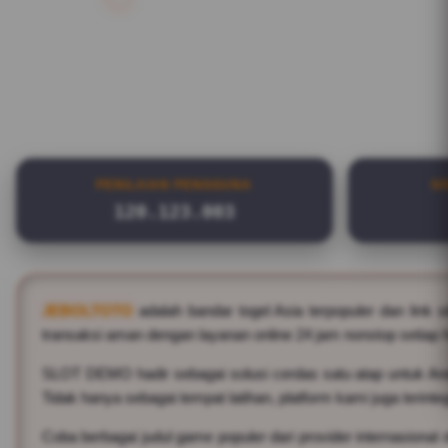
Layer Popup Close
JEBOLTOTO: Link Situ T
PENILAIAN PENGGUNA
S
120.123.003
JEBOLTOTO
adalah bandar togel Asia terpopuler dan link
transaksi aman dengan layanan online 24 jam nonstop setiap h
SLOT DEMO hadir sebagai solusi cerdas satu atap untuk Anda!
Tidak hanya sebagai tempat latihan, platform kami juga teri
Coba berbagai judul game populer dari provider internasional 