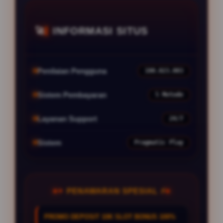
INFORMASI SITUS
Penilaian Pengguna
100.023.003
Sistem Pembayaran
5 Metode
Layanan Support
24/7
Sistem
Pragmatic Play
PENAWARAN SPESIAL
PROMO DEPOSIT 10K SLOT BONUS 100%