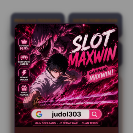
PENILAIAN PENGGUNA
SISTEM PEMBAYARAN
120.123.003
5 Metode
LAYANAN SUPPORT
SISTEM
24/7
Pragmatic Play
JEBOLTOTO
adalah bandar togel Asia terpopuler
dan link situs TOTO slot gacor terpercaya. Kami
menyediakan pasaran togel resmi terlengkap,
game slot online gampang menang, serta
transaksi aman dengan layanan online 24 jam
nonstop setiap hari!