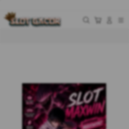
Skip
to
content
Cari
Troli
Login
Navigation
Buka Info Lebih Lanjut