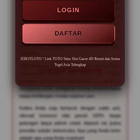
SLOT DEMO hadir sebagai solusi cerdas satu
atap untuk Anda! Kami menyediakan akses gratis
LOGIN
ke ribuan simulator mesin slot online terlengkap
untuk menguji pola, ritme, dan strategi Anda.
Tidak hanya sebagai tempat latihan, platform
DAFTAR
kami juga terintegrasi dengan gerbang taruhan
resmi yang menawarkan kemudahan transaksi
luar biasa.
JEBOTLOTO ! Link TOTO Situs Slot Gacor 4D Resmi dan Arena
Togel Asia Telengkap
Coba berbagai judul game populer dari provider
© COPYRIGHT 2026 HOKIEMAS88
internasional dengan fitur, grafik, dan tingkat
volatilitas yang persis sama dengan versi aslinya.
Sempurna untuk mengasah insting bertaruh Anda
tanpa kehilangan modal sepeser pun.
Ketika Anda siap bertaruh dengan saldo asli,
nikmati konversi nilai penuh 100% tanpa
potongan biaya admin untuk deposit via pulsa
provider seluler terkemuka. Apa yang Anda kirim
adalah apa yang Anda mainkan!