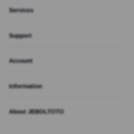
Buka
Services
Buka
Support
Buka
Account
Buka
Information
Buka
About JEBOLTOTO