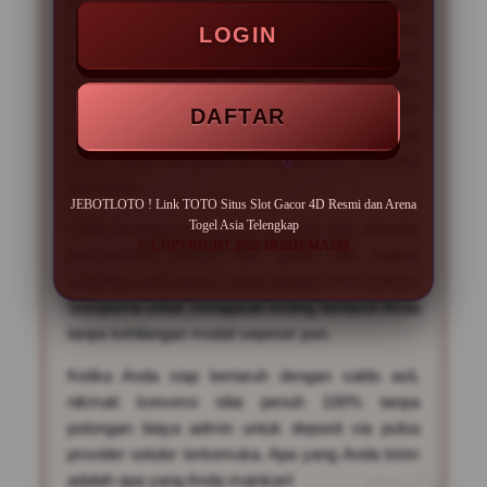
SLOT DEMO hadir sebagai solusi cerdas satu
atap untuk Anda! Kami menyediakan akses gratis
LOGIN
ke ribuan simulator mesin slot online terlengkap
untuk menguji pola, ritme, dan strategi Anda.
Tidak hanya sebagai tempat latihan, platform
DAFTAR
kami juga terintegrasi dengan gerbang taruhan
resmi yang menawarkan kemudahan transaksi
luar biasa.
JEBOTLOTO ! Link TOTO Situs Slot Gacor 4D Resmi dan Arena
Togel Asia Telengkap
Coba berbagai judul game populer dari provider
© COPYRIGHT 2026 HOKIEMAS88
internasional dengan fitur, grafik, dan tingkat
volatilitas yang persis sama dengan versi aslinya.
Sempurna untuk mengasah insting bertaruh Anda
tanpa kehilangan modal sepeser pun.
Ketika Anda siap bertaruh dengan saldo asli,
nikmati konversi nilai penuh 100% tanpa
potongan biaya admin untuk deposit via pulsa
provider seluler terkemuka. Apa yang Anda kirim
adalah apa yang Anda mainkan!