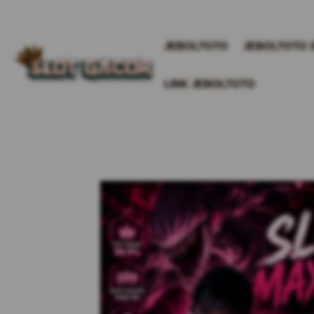
Skip
to
content
JEBOLTOTO
JEBOLTOTO 
LINK JEBOLTOTO
Buka Info Lebih Lanjut