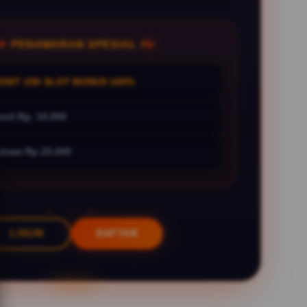
PENAWARAN SPESIAL
SIT 10K SLOT BONUS 100%
sit Rp. 10.000
hdraw Rp 25.000
LOGIN
DAFTAR