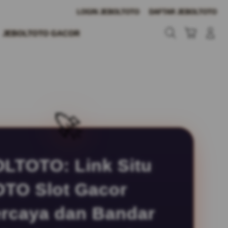
LOGIN JEBOLTOTO
DAFTAR JEBOLTOTO
Cari
Troli
Login/Sign-Up
JEBOLTOTO GACOR
Cari
LTOTO: Link Situ
OTO Slot Gacor
ercaya dan Bandar