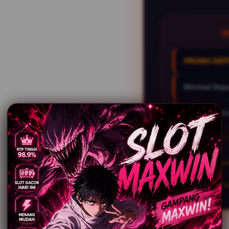
PROMO DEPO
Minimal Depo
Minimal Wit