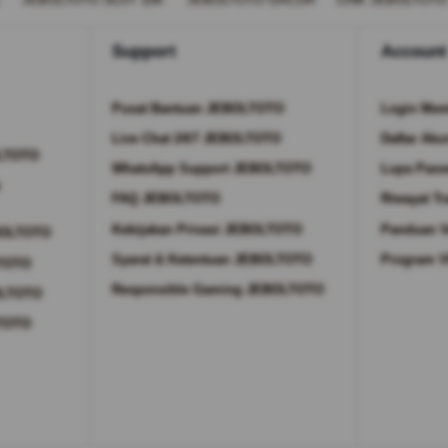
Support
Account
Pusat Bantuan JEBOLTOTO
Login Me
Live Chat 24/7 JEBOLTOTO
Daftar Ak
OLTOTO
WhatsApp Support JEBOLTOTO
Lupa Pas
k
FAQ JEBOLTOTO
Riwayat T
Kebijakan Privasi JEBOLTOTO
Panduan V
BOLTOTO
Syarat & Ketentuan JEBOLTOTO
Program 
LTOTO
Responsible Gaming JEBOLTOTO
OLTOTO
LTOTO