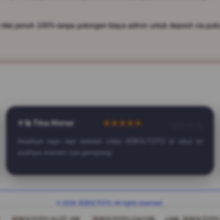
i nilai penuh 100% tanpa potongan biaya admin untuk deposit via pul
JEBOLTOTO
Tina Horse
★★★★★
2026-07-12
Awalnya ragu tapi setelah coba JEBOLTOTO di situs ini
soalnya maxwin nya gampang
© 2026 JEBOLTOTO. All rights reserved.
C
JEBOLTOTO SLOT 10K
JEBOLTOTO GACOR
LINK JEBOLTOTO