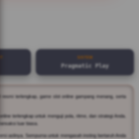
a dan Bandar Togel Asia
T
SISTEM
Pragmatic Play
l resmi terlengkap, game slot online gampang menang, serta
ine terlengkap untuk menguji pola, ritme, dan strategi Anda.
ansaksi luar biasa.
n versi aslinya. Sempurna untuk mengasah insting bertaruh Anda