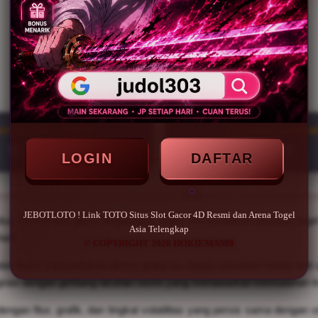
OTO Slot Gacor Terpercay
Terpopuler
ISTEM PEMBAYARAN
LAYANAN SUPPOR
5 Metode
24/7
LOGIN
DAFTAR
JEBOTLOTO ! Link TOTO Situs Slot Gacor 4D Resmi dan Arena Togel
 situs TOTO slot gacor terpercaya. Kami menyediakan pasaran toge
Asia Telengkap
ari!
© COPYRIGHT 2026 HOKIEMAS88
 Kami menyediakan akses gratis ke ribuan simulator mesin slot onl
ntegrasi dengan gerbang taruhan resmi yang menawarkan kemudahan tr
dengan fitur, grafik, dan tingkat volatilitas yang persis sama denga